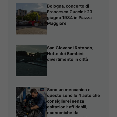
Bologna, concerto di
Francesco Guccini: 23
giugno 1984 in Piazza
Maggiore
San Giovanni Rotondo,
Notte dei Bambini:
divertimento in città
Sono un meccanico e
queste sono le 4 auto che
consiglierei senza
esitazioni: affidabili,
economiche da