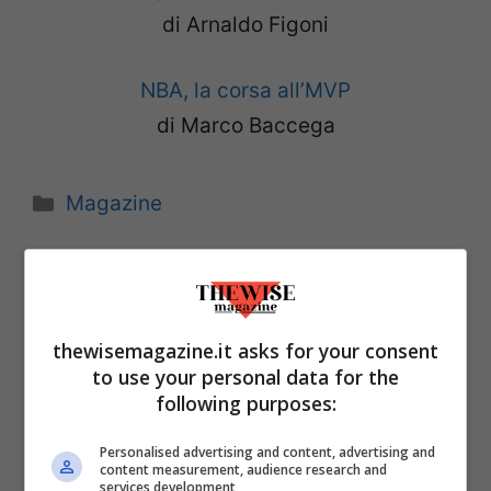
di Arnaldo Figoni
NBA, la corsa all’MVP
di Marco Baccega
Categorie
Magazine
thewisemagazine.it asks for your consent
to use your personal data for the
following purposes:
Personalised advertising and content, advertising and
content measurement, audience research and
services development