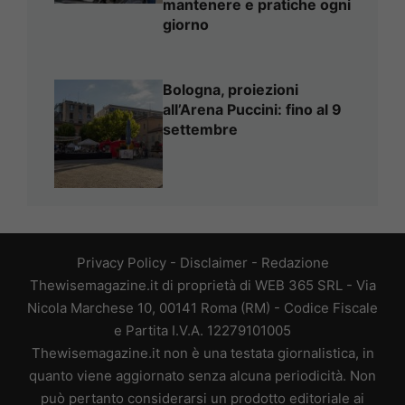
mantenere e pratiche ogni
giorno
Bologna, proiezioni
all’Arena Puccini: fino al 9
settembre
Privacy Policy
-
Disclaimer
-
Redazione
Thewisemagazine.it di proprietà di WEB 365 SRL - Via
Nicola Marchese 10, 00141 Roma (RM) - Codice Fiscale
e Partita I.V.A. 12279101005
Thewisemagazine.it non è una testata giornalistica, in
quanto viene aggiornato senza alcuna periodicità. Non
può pertanto considerarsi un prodotto editoriale ai