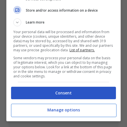
Store and/or access information on a device
ULTIMI ARTICOLI
Learn more
Your personal data will be processed and information from
your device (cookies, unique identifiers, and other device
data) may be stored by, accessed by and shared with 319
partners, or used specifically by this site. We and our partners
may use precise geolocation data.
List of partners.
Some vendors may process your personal data on the basis
of legitimate interest, which you can object to by managing
your options below. Look for a link at the bottom of this page
or in the site menu to manage or withdraw consent in privacy
and cookie settings.
Asciugamano Sul Sedile
Dell’auto: Si Rischia Davvero
Consent
Una Multa? Ecco Cosa Dice La
Legge
Manage options