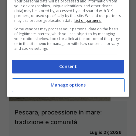
Your personal data will be processed and information from
riprese con Bocci e Chiatti
your device (cookies, unique identifiers, and other device
data) may be stored by, accessed by and shared with 319
Luglio 28, 2026
partners, or used specifically by this site. We and our partners
may use precise geolocation data.
List of partners.
Some vendors may process your personal data on the basis
of legitimate interest, which you can object to by managing
your options below. Look for a link at the bottom of this page
or in the site menu to manage or withdraw consent in privacy
and cookie settings.
Consent
Manage options
Pescara, processione in mare:
tradizione e comunità
Luglio 27, 2026