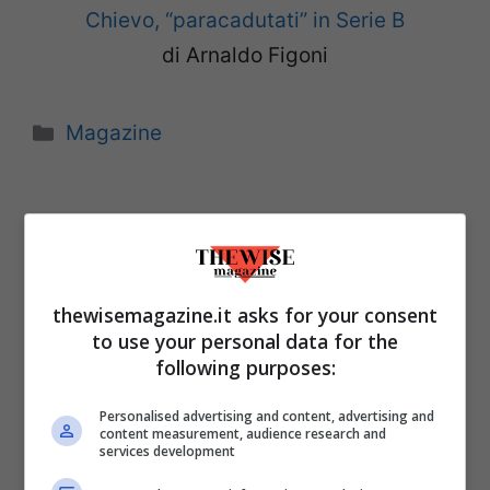
Chievo, “paracadutati” in Serie B
di Arnaldo Figoni
Categorie
Magazine
thewisemagazine.it asks for your consent
to use your personal data for the
following purposes:
Personalised advertising and content, advertising and
content measurement, audience research and
services development