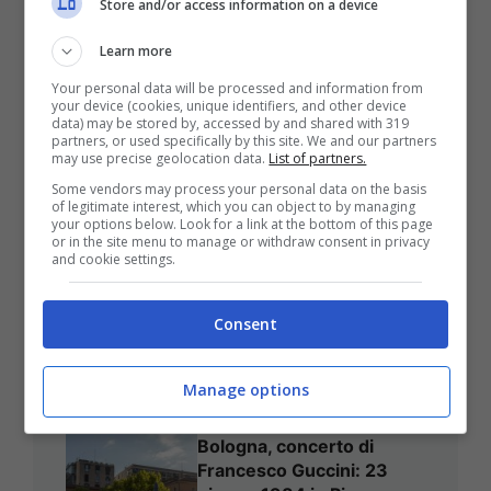
Store and/or access information on a device
ULTIMI ARTICOLI
Learn more
Your personal data will be processed and information from
your device (cookies, unique identifiers, and other device
data) may be stored by, accessed by and shared with 319
partners, or used specifically by this site. We and our partners
may use precise geolocation data.
List of partners.
Some vendors may process your personal data on the basis
of legitimate interest, which you can object to by managing
your options below. Look for a link at the bottom of this page
or in the site menu to manage or withdraw consent in privacy
Asciugamano Sul Sedile
and cookie settings.
Dell’auto: Si Rischia Davvero
Una Multa? Ecco Cosa Dice La
Consent
Legge
Manage options
Bologna, concerto di
Francesco Guccini: 23