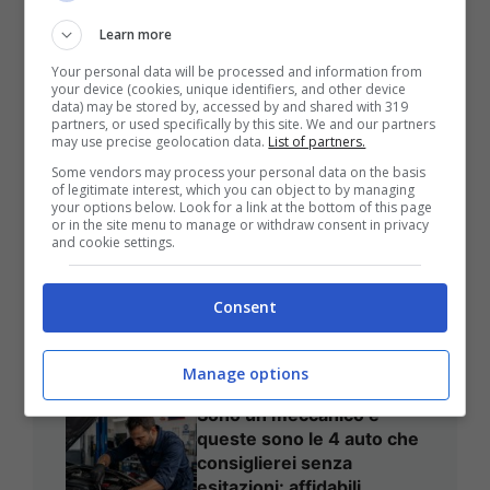
Learn more
Your personal data will be processed and information from
your device (cookies, unique identifiers, and other device
data) may be stored by, accessed by and shared with 319
partners, or used specifically by this site. We and our partners
may use precise geolocation data.
List of partners.
Some vendors may process your personal data on the basis
of legitimate interest, which you can object to by managing
your options below. Look for a link at the bottom of this page
or in the site menu to manage or withdraw consent in privacy
and cookie settings.
San Giovanni Rotondo, Notte
Dei Bambini: Divertimento In
Consent
Città
Manage options
Sono un meccanico e
queste sono le 4 auto che
consiglierei senza
esitazioni: affidabili,