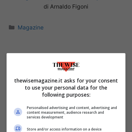
di Arnaldo Figoni
Categorie
Magazine
thewisemagazine.it asks for your consent
to use your personal data for the
following purposes:
Personalised advertising and content, advertising and
content measurement, audience research and
services development
ULTIMI ARTICOLI
Store and/or access information on a device