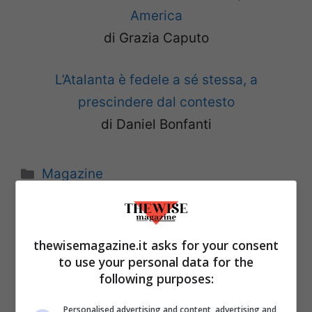
America
di Grazia Caputo
L’Atalanta è fedele a sé stessa, a
prescindere dal contesto
di Daniel Bonfanti
Categorie
Magazine
thewisemagazine.it asks for your consent
to use your personal data for the
following purposes:
Personalised advertising and content, advertising and