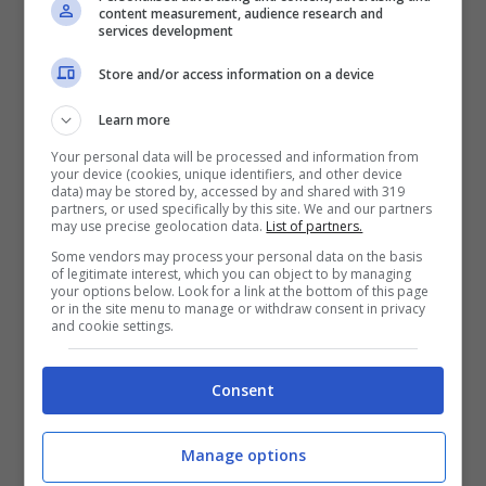
content measurement, audience research and
services development
Store and/or access information on a device
Learn more
ULTIMI ARTICOLI
Your personal data will be processed and information from
your device (cookies, unique identifiers, and other device
data) may be stored by, accessed by and shared with 319
partners, or used specifically by this site. We and our partners
may use precise geolocation data.
List of partners.
Some vendors may process your personal data on the basis
of legitimate interest, which you can object to by managing
your options below. Look for a link at the bottom of this page
or in the site menu to manage or withdraw consent in privacy
and cookie settings.
Consent
Montesilvano, Inaugurazione
Dell’opera ‘Meraviglia’ Alla
Manage options
Stazione