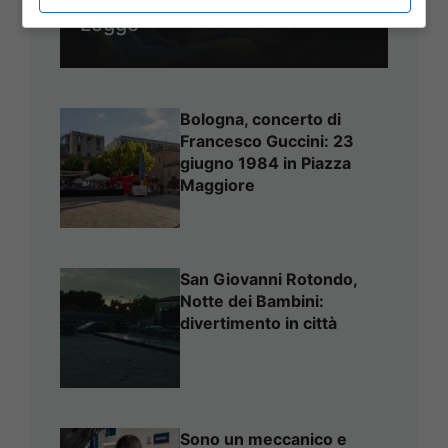
Legge
Bologna, concerto di
Francesco Guccini: 23
giugno 1984 in Piazza
Maggiore
San Giovanni Rotondo,
Notte dei Bambini:
divertimento in città
Sono un meccanico e