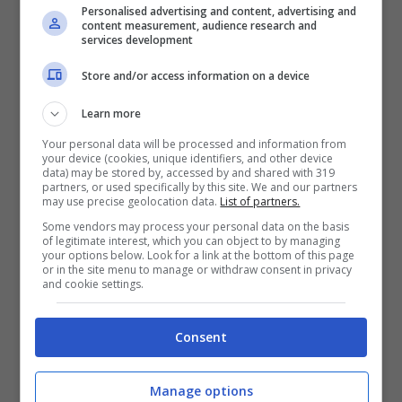
Personalised advertising and content, advertising and
content measurement, audience research and
services development
Store and/or access information on a device
Learn more
Your personal data will be processed and information from
ULTIMI ARTICOLI
your device (cookies, unique identifiers, and other device
data) may be stored by, accessed by and shared with 319
partners, or used specifically by this site. We and our partners
may use precise geolocation data.
List of partners.
Some vendors may process your personal data on the basis
of legitimate interest, which you can object to by managing
your options below. Look for a link at the bottom of this page
or in the site menu to manage or withdraw consent in privacy
and cookie settings.
Consent
Asciugamano Sul Sedile
Dell’auto: Si Rischia Davvero
Manage options
Una Multa? Ecco Cosa Dice La