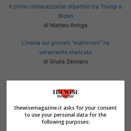
Il primo imbarazzante dibattito tra Trump e
Biden
di Matteo Antiga
L’ironia sui giovani “mammoni” ha
veramente stancato
di Giulia Zennaro
Categorie
Magazine
thewisemagazine.it asks for your consent
to use your personal data for the
following purposes: