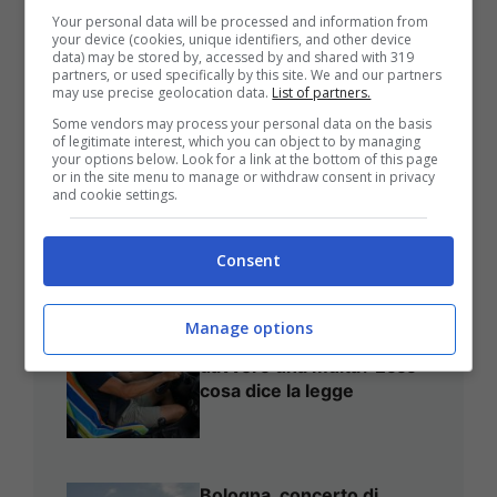
Your personal data will be processed and information from
your device (cookies, unique identifiers, and other device
data) may be stored by, accessed by and shared with 319
partners, or used specifically by this site. We and our partners
may use precise geolocation data.
List of partners.
Some vendors may process your personal data on the basis
of legitimate interest, which you can object to by managing
Montesilvano, Inaugurazione
your options below. Look for a link at the bottom of this page
or in the site menu to manage or withdraw consent in privacy
Dell’opera ‘Meraviglia’ Alla
and cookie settings.
Stazione
Consent
Asciugamano sul sedile
Manage options
dell’auto: si rischia
davvero una multa? Ecco
cosa dice la legge
Bologna, concerto di