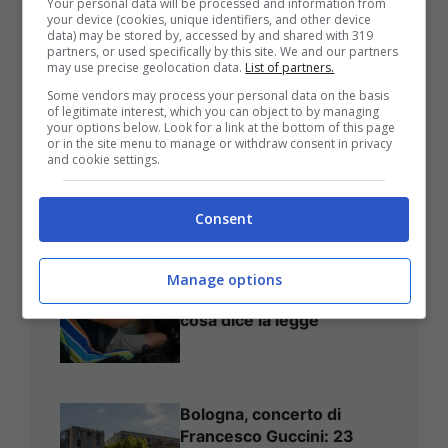
Your personal data will be processed and information from
your device (cookies, unique identifiers, and other device
data) may be stored by, accessed by and shared with 319
partners, or used specifically by this site. We and our partners
may use precise geolocation data.
List of partners.
Some vendors may process your personal data on the basis
Montesilvano, Inaugurazione
of legitimate interest, which you can object to by managing
your options below. Look for a link at the bottom of this page
Dell’opera ‘Meraviglia’ Alla
or in the site menu to manage or withdraw consent in privacy
Stazione
and cookie settings.
Consent
Asciugamano sul sedile
dell’auto: si rischia
Manage options
davvero una multa? Ecco
cosa dice la legge
Bologna, concerto di
Francesco Guccini: 23