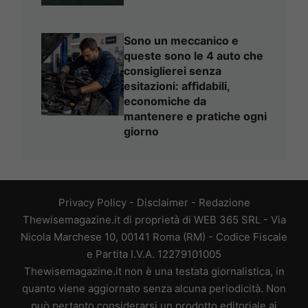
Sono un meccanico e
queste sono le 4 auto che
consiglierei senza
esitazioni: affidabili,
economiche da
mantenere e pratiche ogni
giorno
Privacy Policy
-
Disclaimer
-
Redazione
Thewisemagazine.it di proprietà di WEB 365 SRL - Via
Nicola Marchese 10, 00141 Roma (RM) - Codice Fiscale
e Partita I.V.A. 12279101005
Thewisemagazine.it non è una testata giornalistica, in
quanto viene aggiornato senza alcuna periodicità. Non
può pertanto considerarsi un prodotto editoriale ai