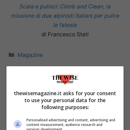
Scala e pulisci: Climb and Clean, la
missione di due alpinisti italiani per pulire
le falesie
di Francesco Stati
Categorie
Magazine
thewisemagazine.it asks for your consent
to use your personal data for the
following purposes:
Personalised advertising and content, advertising and
content measurement, audience research and
services development