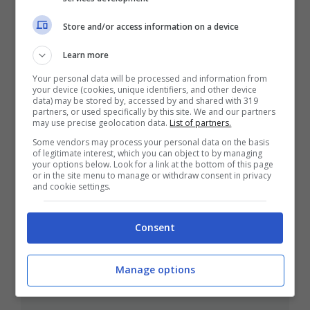
Store and/or access information on a device
ULTIMI ARTICOLI
Learn more
Your personal data will be processed and information from
your device (cookies, unique identifiers, and other device
data) may be stored by, accessed by and shared with 319
partners, or used specifically by this site. We and our partners
may use precise geolocation data.
List of partners.
Some vendors may process your personal data on the basis
of legitimate interest, which you can object to by managing
your options below. Look for a link at the bottom of this page
or in the site menu to manage or withdraw consent in privacy
and cookie settings.
Montesilvano, Inaugurazione
Consent
Dell’opera ‘Meraviglia’ Alla
Stazione
Manage options