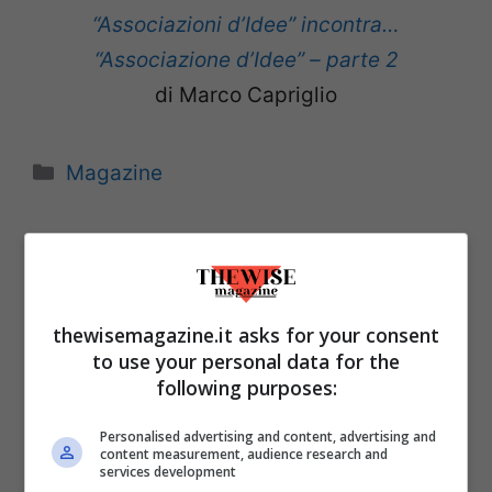
“Associazioni d’Idee” incontra…
“Associazione d’Idee” – parte 2
di Marco Capriglio
Categorie
Magazine
thewisemagazine.it asks for your consent
to use your personal data for the
following purposes:
Personalised advertising and content, advertising and
content measurement, audience research and
services development