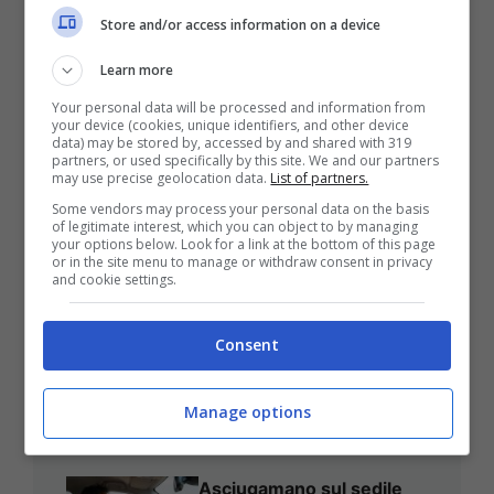
Store and/or access information on a device
ULTIMI ARTICOLI
Learn more
Your personal data will be processed and information from
your device (cookies, unique identifiers, and other device
data) may be stored by, accessed by and shared with 319
partners, or used specifically by this site. We and our partners
may use precise geolocation data.
List of partners.
Some vendors may process your personal data on the basis
of legitimate interest, which you can object to by managing
your options below. Look for a link at the bottom of this page
or in the site menu to manage or withdraw consent in privacy
and cookie settings.
Montesilvano, Inaugurazione
Consent
Dell’opera ‘Meraviglia’ Alla
Stazione
Manage options
Asciugamano sul sedile