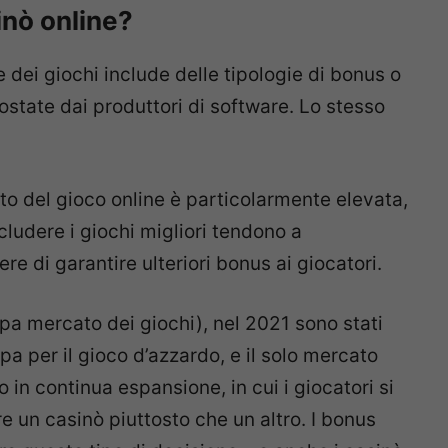
inò online?
 dei giochi include delle tipologie di bonus o
state dai produttori di software. Lo stesso
o del gioco online è particolarmente elevata,
ncludere i giochi migliori tendono a
re di garantire ulteriori bonus ai giocatori.
a mercato dei giochi), nel 2021 sono stati
opa per il gioco d’azzardo, e il solo mercato
 in continua espansione, in cui i giocatori si
re un casinò piuttosto che un altro. I bonus