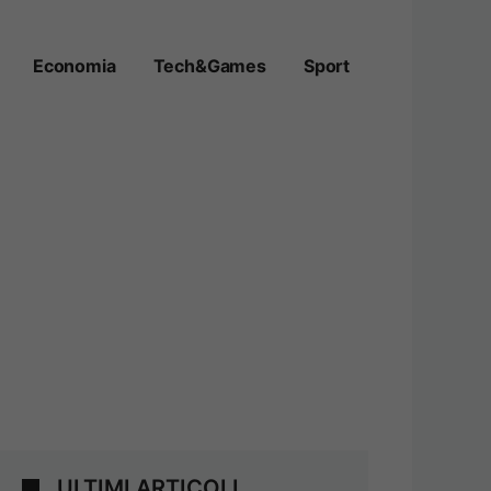
Economia
Tech&Games
Sport
ULTIMI ARTICOLI