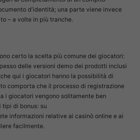
ocumento d’identità; una parte viene invece
o – a volte in più tranche.
a sono certo la scelta più comune dei giocatori:
pesso delle versioni demo dei prodotti inclusi
è che qui i giocatori hanno la possibilità di
sto comporta che il processo di registrazione
a i giocatori vengono solitamente ben
 tipi di bonus: su
e informazioni relative ai casinò online e ai
liere facilmente.