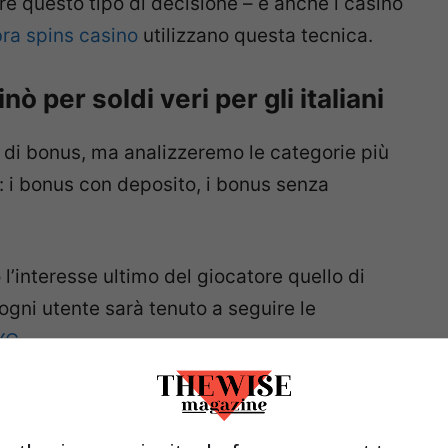
e questo tipo di decisione – e anche i casinò
ra spins casino
utilizzano questa tecnica.
ò per soldi veri per gli italiani
i di bonus, ma analizzeremo le categorie più
 i bonus con deposito, i bonus senza
l’interesse ultimo del giocatore quello di
 ogni utente sarà tenuto a seguire le
KYC
.