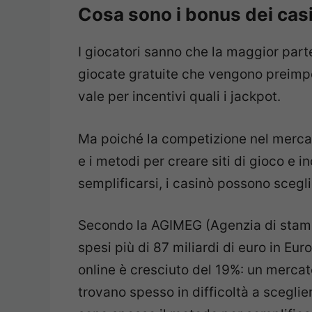
Cosa sono i bonus dei cas
I giocatori sanno che la maggior parte
giocate gratuite che vengono preimpo
vale per incentivi quali i jackpot.
Ma poiché la competizione nel mercat
e i metodi per creare siti di gioco e i
semplificarsi, i casinò possono sceglie
Secondo la AGIMEG (Agenzia di stamp
spesi più di 87 miliardi di euro in Eur
online è cresciuto del 19%: un mercato
trovano spesso in difficoltà a sceglie