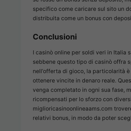
specifico come caricare sul sito un d
distribuita come un bonus con deposit
Conclusioni
I casinò online per soldi veri in Itali
sebbene questo tipo di casinò offra s
nell’offerta di gioco, la particolarità 
ottenere vincite in denaro reale. Que
venga completato in ogni sua fase, m
ricompensati per lo sforzo con diversi
miglioricasinoonlineaams.com troveret
relativi bonus, in modo da poter sceg