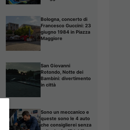
Bologna, concerto di
Francesco Guccini: 23
giugno 1984 in Piazza
Maggiore
San Giovanni
Rotondo, Notte dei
Bambini: divertimento
in città
Sono un meccanico e
queste sono le 4 auto
che consiglierei senza