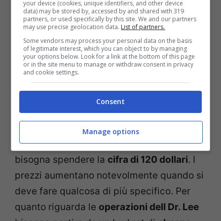
your device (cookies, unique identifiers, and other device
data) may be stored by, accessed by and shared with 319
Avere un appuntamento con la dottoressa
partners, or used specifically by this site. We and our partners
may use precise geolocation data.
List of partners.
Schiacciabrufoli non è semplice, data la
Some vendors may process your personal data on the basis
of legitimate interest, which you can object to by managing
grande richiesta. La dermatologa lavora
your options below. Look for a link at the bottom of this page
or in the site menu to manage or withdraw consent in privacy
nella
clinica
Skin Physicians & Surgeons
and cookie settings.
insieme al marito Jeffrey Rebish, anche lui
uno specialista per quanto riguarda la cura
Consent
della pelle.
Manage options
Per fare una
visita di consulto
nella clinica
bisogna spendere la
cifra di 120 dollari
. I
prezzi aumentano notevolmente quando si
deve fare qualcosa di più specifico. Per
quanto riguarda le
operazioni dell Dr. Lee