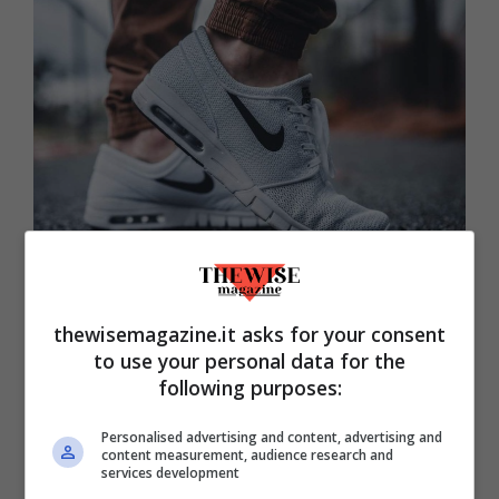
Lo slogan “Just do it” è secondo la rivista Campaign
“probabilmente il migliore del 20° secolo”.
thewisemagazine.it asks for your consent
(TheWiseMagazine.it)
to use your personal data for the
following purposes:
Il caso di Gilmore è ancor più significativo
Personalised advertising and content, advertising and
perché
la pena di morte era stata
content measurement, audience research and
services development
ripristinata in modo controverso negli