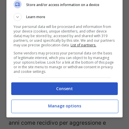
Stati Uniti nel 1976 e il 36enne fu il primo
Store and/or access information on a device
criminale giustiziato
in base alla nuova
Learn more
legge. Ora le sue ultime parole
Your personal data will be processed and information from
campeggiano anche sulle magliette Nike,
your device (cookies, unique identifiers, and other device
data) may be stored by, accessed by and shared with 319
mentre le sue cornee – donate poche ore
partners, or used specifically by this site. We and our partners
may use precise geolocation data.
List of partners.
dopo l’esecuzione – hanno ispirato una
Some vendors may process your personal data on the basis
of legitimate interest, which you can object to by managing
canzone di successo, “Gary Gilmore’s
your options below. Look for a link at the bottom of this page
or in the site menu to manage or withdraw consent in privacy
Eyes”.
and cookie settings.
Gilmore aveva trascorso gran parte della
Consent
sua vita in prigione dopo essersi messo nei
guai con la legge in seguito alla morte di
Manage options
suo padre. Nel 1964, fu condannato a 15
anni come recidivo per aggressione e