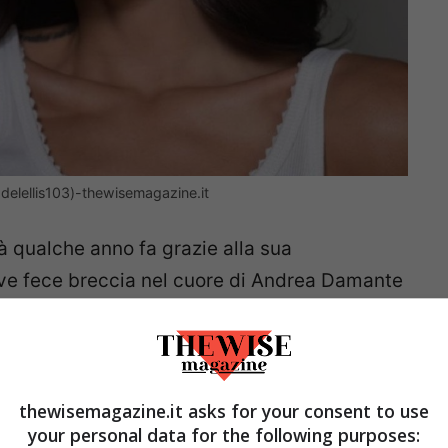
adelellis103)-thewisemagazine.it
tà qualche anno fa grazie alla sua
ve fece breccia nel cuore di Andrea Damante
o è stata per anni una storia d’amore molto
ea quando lei scoprì di essere stata tradita. I
le cose non funzionarono, ad oggi entrambi
elici.
thewisemagazine.it asks for your consent to use
your personal data for the following purposes: