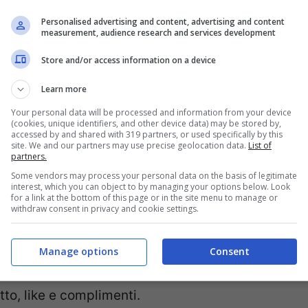
cidenza li ha fatti finire di nuovo al centro
Personalised advertising and content, advertising and content
measurement, audience research and services development
rascorrendo qualche giorno di vacanza e relax
lo stesso locale oltre che nello stesso volo. In
Store and/or access information on a device
flirt tra loro, ma si tratta solo di un caso,
Learn more
e amiche e Damante è insieme alla fidanzata
Your personal data will be processed and information from your device
(cookies, unique identifiers, and other device data) may be stored by,
accessed by and shared with 319 partners, or used specifically by this
site. We and our partners may use precise geolocation data.
List of
partners.
occa aperta con un look da paura,
Some vendors may process your personal data on the basis of legitimate
interest, which you can object to by managing your options below. Look
ncantano i fan
for a link at the bottom of this page or in the site menu to manage or
withdraw consent in privacy and cookie settings.
lo Instagram nei giorni scorsi ha fatto
ti coloro che la seguono e la amano. La nota
Manage options
Consent
ta, ad oggi conta 5,3milioni di follower e
tto, like e complimenti.