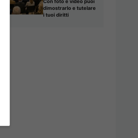
Con foto e video puoi
dimostrarlo e tutelare
i tuoi diritti