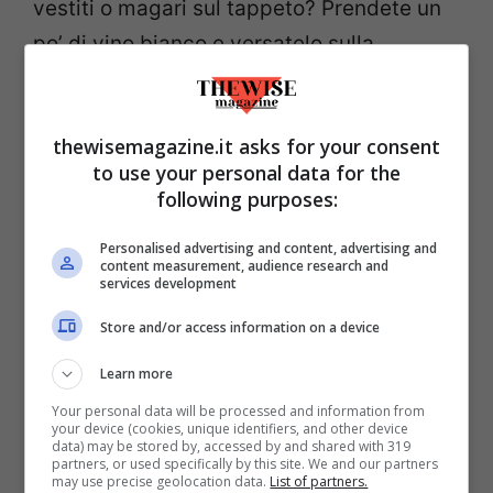
vestiti o magari sul tappeto? Prendete un
po’ di vino bianco e versatelo sulla
macchina, noterete dopo qualche minuto
come
il vino sia stato in grado di fungere
thewisemagazine.it asks for your consent
da smacchiatore.
to use your personal data for the
following purposes:
Il vino bianco, inoltre, può essere usato per
Personalised advertising and content, advertising and
sgrassare le macchie di grasso o di
content measurement, audience research and
services development
gasolio
che generalmente sono presenti
nelle officine o nei garage. Provare per
Store and/or access information on a device
credere! Anche se stenterete a crederci,
il
Learn more
vino rosso ha il potere di donare
Your personal data will be processed and information from
luminosità e lucentezza alla nostra pelle
.
your device (cookies, unique identifiers, and other device
data) may be stored by, accessed by and shared with 319
Applicate un po’ di vino rosso sul vostro
partners, or used specifically by this site. We and our partners
may use precise geolocation data.
List of partners.