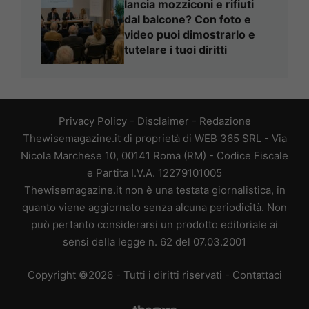
lancia mozziconi e rifiuti
dal balcone? Con foto e
video puoi dimostrarlo e
tutelare i tuoi diritti
Privacy Policy
-
Disclaimer
-
Redazione
Thewisemagazine.it di proprietà di WEB 365 SRL - Via
Nicola Marchese 10, 00141 Roma (RM) - Codice Fiscale
e Partita I.V.A. 12279101005
Thewisemagazine.it non è una testata giornalistica, in
quanto viene aggiornato senza alcuna periodicità. Non
può pertanto considerarsi un prodotto editoriale ai
sensi della legge n. 62 del 07.03.2001
Copyright ©2026 - Tutti i diritti riservati -
Contattaci