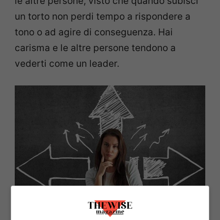
le altre persone, visto che quando subisci
un torto non perdi tempo a rispondere a
tono o ad agire di conseguenza. Hai
carisma e le altre persone tendono a
vederti come un leader.