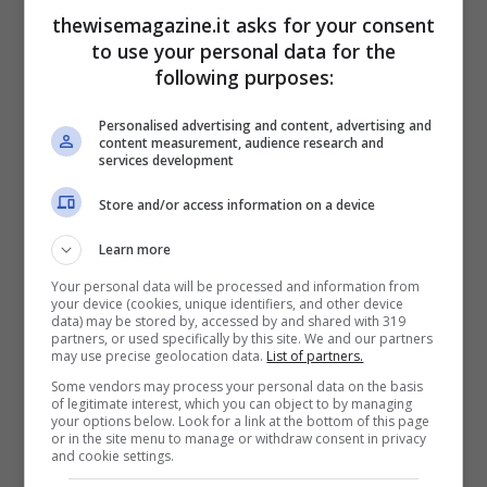
Quale condimento hai scelto tra l’aceto ed il limone? Ecco
thewisemagazine.it asks for your consent
cosa indica la tua preferenza – Thewisemagazine.it
to use your personal data for the
following purposes:
Se invece è scelto l’aceto
vuol dire che sei
una persona paziente e riflessiva. La
Personalised advertising and content, advertising and
content measurement, audience research and
serietà per te è tutto e ti piace seminare
services development
per poi raccogliere i frutti del lavoro anche
Store and/or access information on a device
se ciò comporta un’attesa prolungata. Sei
Learn more
una persona che ama fare calcoli e
Your personal data will be processed and information from
analizzare tutto nei minimi dettagli, per
your device (cookies, unique identifiers, and other device
data) may be stored by, accessed by and shared with 319
questo quando subisci un torto tendi a
partners, or used specifically by this site. We and our partners
may use precise geolocation data.
List of partners.
legarti al dito la situazione e rinfacciarla
Some vendors may process your personal data on the basis
anche quando chi ti ha deluso non ricorda
of legitimate interest, which you can object to by managing
your options below. Look for a link at the bottom of this page
più cos’è successo. Sei testardo e
or in the site menu to manage or withdraw consent in privacy
and cookie settings.
difficilmente riesci a cambiare le tue idee.