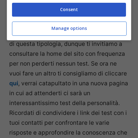
Consent
Interessante questo test della personalità,
non trovi? Noi di thewisemagazine.it
Manage options
quotidianamente pubblichiamo contenuti
di questa tipologia, dunque ti invitiamo a
consultare la home del sito con frequenza
per non perderti nessun test. Se ora ne
vuoi fare un altro ti consigliamo di cliccare
qui
, verrai catapultato in una nuova pagina
in cui ad attenderti ci sarà un
interessantissimo test della personalità.
Ricordati di condividere i link dei test con i
tuoi contatti per confrontare le varie
risposte e approfondire la conoscenza che