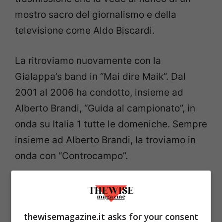
mostro sacro del giornalismo e della
televisione come Aldo Biscardi.
La ritroviamo nuovamente con la
Gialappa’s band in “Mai dire Maik”. Dal
2001 al 2006 ha condotto, insieme ad
Alberto Brandi, “Guida al campionato”, in
onda su Italia 1 tutte le domeniche. Sempre
insieme ad Alberto Brandi, la troviamo in
onda con “Controcampo”.
Federica Fontana, cosa fa oggi
Come detto, negli anni la sua presenza si è
thewisemagazine.it asks for your consent