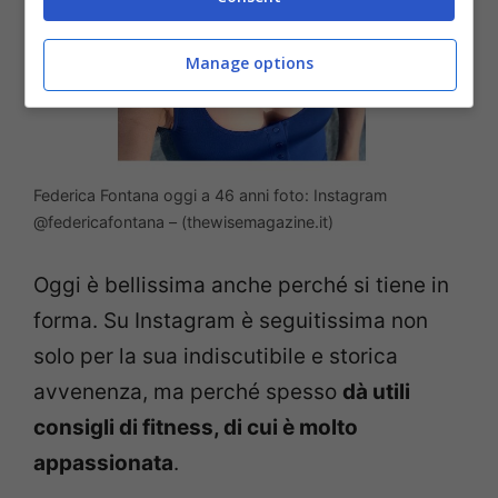
Manage options
Federica Fontana oggi a 46 anni foto: Instagram
@federicafontana – (thewisemagazine.it)
Oggi è bellissima anche perché si tiene in
forma. Su Instagram è seguitissima non
solo per la sua indiscutibile e storica
avvenenza, ma perché spesso
dà utili
consigli di fitness, di cui è molto
appassionata
.