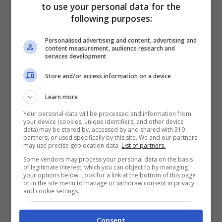
to use your personal data for the
fatta via via più diradata sugli schermi
following purposes:
televisivi. Un vero peccato perché
Federica Fontana continua a essere una
Personalised advertising and content, advertising and
content measurement, audience research and
donna bellissima, con lo stesso fisico da
services development
urlo che abbiamo potuto ammirare anche
Store and/or access information on a device
in un calendario di una ventina d’anni fa,
Learn more
cosa che per le donne dello spettacolo,
Your personal data will be processed and information from
all’inizio degli anni 2000, era proprio un
your device (cookies, unique identifiers, and other device
data) may be stored by, accessed by and shared with 319
must.
partners, or used specifically by this site. We and our partners
may use precise geolocation data.
List of partners.
Some vendors may process your personal data on the basis
of legitimate interest, which you can object to by managing
your options below. Look for a link at the bottom of this page
or in the site menu to manage or withdraw consent in privacy
and cookie settings.
Consent