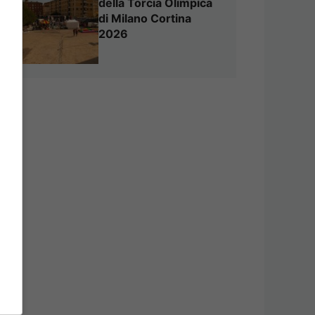
della Torcia Olimpica
di Milano Cortina
2026