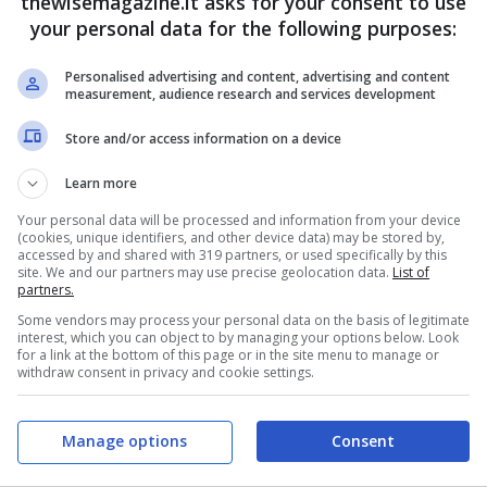
thewisemagazine.it asks for your consent to use
pria icona di sensualità con il suo fascino e le
your personal data for the following purposes:
ghini ha lasciato tutti senza fiato sfoggiando
Personalised advertising and content, advertising and content
ndido come Mykons
. Così è davvero divina e
measurement, audience research and services development
 occhi dei fan: il web va subito in tilt.
Store and/or access information on a device
Learn more
ini a Mykonos è una dea:
Your personal data will be processed and information from your device
(cookies, unique identifiers, and other device data) may be stored by,
accessed by and shared with 319 partners, or used specifically by this
site. We and our partners may use precise geolocation data.
List of
partners.
 Instagram, dopo aver mostrato con tanti altri
Some vendors may process your personal data on the basis of legitimate
uale si è trovata ad alloggiare, Elettra
interest, which you can object to by managing your options below. Look
for a link at the bottom of this page or in the site menu to manage or
 la temperatura del web mettendo in risalto
withdraw consent in privacy and cookie settings.
Manage options
Consent