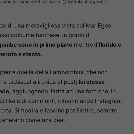
o…(credits: screenshot Instagram @elettralamborghini) –
de di una meravigliosa vista sul Mar Egeo,
ioso costume turchese, in grado di
gambe sono in primo piano
mentre
il florido e
tenuto a stento.
pente quella della Lamborghini, che non
a didascalia ironica al post
; lei stessa
ede,
aggiungendo ilarità ad una foto che, in
o di like e di commenti, infiammando Instagram
perta. Simpatia e fascino per Elettra, sempre
a venerano come una dea.