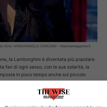
 fiato (foto: ANSA/ANGELO CARCONI) – thewisemagazine.it
one, la Lamborghini è diventata più popolare
a fan di ogni sesso, con la sua solarità, la
 imposta in poco tempo anche sul piccolo
nduttrice.
’occasione di tornare sul piccolo schermo,
ole e relax, lascia senza fiato con la sua