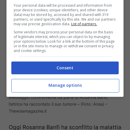
le hanno poi confermato i suoi sospetti.
Your personal data will be processed and information from
your device (cookies, unique identifiers, and other device
data) may be stored by, accessed by and shared with 319
partners, or used specifically by this site. We and our partners
may use precise geolocation data.
List of partners.
Some vendors may process your personal data on the basis
of legitimate interest, which you can object to by managing
your options below. Look for a link at the bottom of this page
or in the site menu to manage or withdraw consent in privacy
and cookie settings.
Consent
Manage options
Messaggio commovente da parte di Rosanna Banfi,
l’attrice ha raccontato il suo tumore – (Foto: Ansa) –
Thewisemagazine.it
Oggi Rosanna Banfi ha sconfitto la malattia