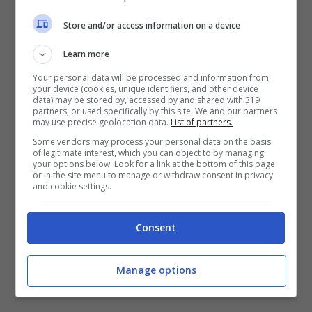
Store and/or access information on a device
Learn more
Your personal data will be processed and information from
your device (cookies, unique identifiers, and other device
data) may be stored by, accessed by and shared with 319
partners, or used specifically by this site. We and our partners
may use precise geolocation data.
List of partners.
osserva la foto e dicci cosa vedi- thewisemagazine.it
Some vendors may process your personal data on the basis
of legitimate interest, which you can object to by managing
your options below. Look for a link at the bottom of this page
Inizialmente nell’immagine è facile
or in the site menu to manage or withdraw consent in privacy
and cookie settings.
percepire una sola ragazza dai capelli
lunghi che chiacchera e parla al telefono
Consent
sorridendo. Non è sicuramente chiaro dove
si nascondono le altre donne in questa
Manage options
figura.