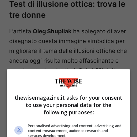
Test di illusione ottica: trova le
tre donne
L’artista
Oleg Shupliak
ha spiegato di aver
disegnato questa immagine simbolica per
migliorare il tema delle illusioni ottiche che
ancora oggi risulta molto affascinante e
popolare tra i vari lettori. Solo i 2% della
popolazione ha riconosciuto il numero
esatto di donne nell’immagine.
thewisemagazine.it asks for your consent
to use your personal data for the
following purposes:
Personalised advertising and content, advertising and
content measurement, audience research and
services development