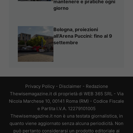
mantenere e pratiche ogni
giorno
Bologna, proiezioni
all’Arena Puccini: fino al 9
settembre
Privacy Policy
-
Disclaimer
-
Redazione
Thewisemagazine.it di proprietà di WEB 365 SRL - Via
Nicola Marchese 10, 00141 Roma (RM) - Codice Fiscale
e Partita I.V.A. 12279101005
Thewisemagazine.it non è una testata giornalistica, in
quanto viene aggiornato senza alcuna periodicità. Non
può pertanto considerarsi un prodotto editoriale ai