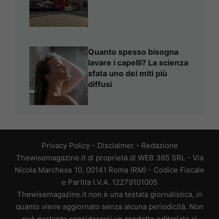
Quanto spesso bisogna
lavare i capelli? La scienza
sfata uno dei miti più
diffusi
Privacy Policy
-
Disclaimer
-
Redazione
Thewisemagazine.it di proprietà di WEB 365 SRL - Via
Nicola Marchese 10, 00141 Roma (RM) - Codice Fiscale
e Partita I.V.A. 12279101005
Thewisemagazine.it non è una testata giornalistica, in
quanto viene aggiornato senza alcuna periodicità. Non
può pertanto considerarsi un prodotto editoriale ai