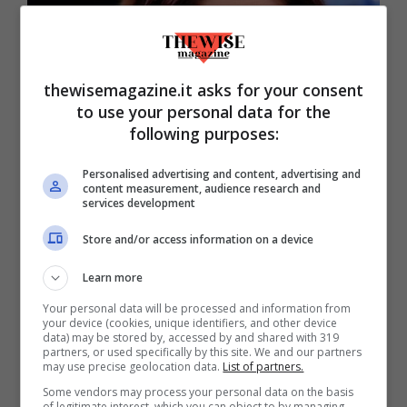
thewisemagazine.it asks for your consent
to use your personal data for the
following purposes:
Personalised advertising and content, advertising and
content measurement, audience research and
Uomini e Donne, grande ritorno (Screenshot witty tv)
services development
thewisemagazine.it
Store and/or access information on a device
Quando Barbara ha deciso di lasciare la
Learn more
trasmissione, per i telespettatori è stato
Your personal data will be processed and information from
davvero un colpo al cuore. La sua assenza
your device (cookies, unique identifiers, and other device
data) may be stored by, accessed by and shared with 319
si è sentita davvero tanto nello studio, in
partners, or used specifically by this site. We and our partners
may use precise geolocation data.
List of partners.
modo particolare per quelli che speravano
Some vendors may process your personal data on the basis
of legitimate interest, which you can object to by managing