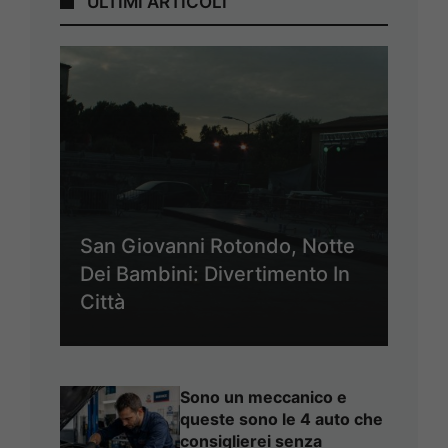
ULTIMI ARTICOLI
San Giovanni Rotondo, Notte
Dei Bambini: Divertimento In
Città
Sono un meccanico e
queste sono le 4 auto che
consiglierei senza