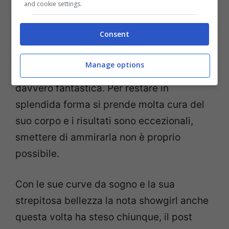
and cookie settings.
Nella foto
Giorgia Palmas
è in riva al mare,
mentre si lascia accarezzare dal sole
Consent
sfoggia un corpo mozzafiato. Il bikini che
indossa è minuscolo ed esalta le sue
Manage options
fantastiche forme, all’età di 41 anni è
davvero fantastica. Per restare in
splendida forma si prende molta cura del
suo corpo e i risultati sono eccezionali,
smettere di ammirarla non è proprio
possibile.
Con le sue curve da sogno e la sua
strepitosa bellezza la nota showgirl anche
questa volta ha steso chiunque, il post