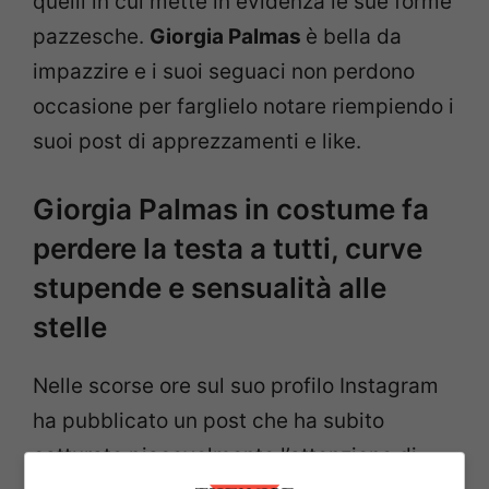
quelli in cui mette in evidenza le sue forme
pazzesche.
Giorgia Palmas
è bella da
impazzire e i suoi seguaci non perdono
occasione per farglielo notare riempiendo i
suoi post di apprezzamenti e like.
Giorgia Palmas in costume fa
perdere la testa a tutti, curve
stupende e sensualità alle
stelle
Nelle scorse ore sul suo profilo Instagram
ha pubblicato un post che ha subito
catturato piacevolmente l’attenzione di