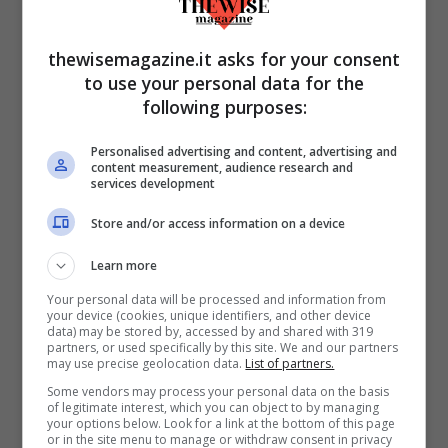
tutti coloro che la seguono e la amano. Uno
scatto che la ritrae in vacanza, per
thewisemagazine.it asks for your consent
ricordare quando stava bene al mare e
to use your personal data for the
contrastare l’attuale grigio di Milano.
following purposes:
Personalised advertising and content, advertising and
content measurement, audience research and
services development
Store and/or access information on a device
Learn more
Your personal data will be processed and information from
your device (cookies, unique identifiers, and other device
data) may be stored by, accessed by and shared with 319
partners, or used specifically by this site. We and our partners
may use precise geolocation data.
List of partners.
Giorgia Palmas in bikini (Foto Instagram @giopalmas82) -
Some vendors may process your personal data on the basis
thewisemagazine.it
of legitimate interest, which you can object to by managing
your options below. Look for a link at the bottom of this page
or in the site menu to manage or withdraw consent in privacy