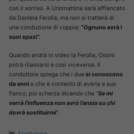
con il sorriso. A Unomattina sarà affiancato
da Daniela Ferolla, ma non si tratterà di
una conduzione di coppia:
“Ognuno avrà i
suoi spazi”.
Quando andrà in video la Ferolla, Ossini
potrà rilassarsi e così viceversa. Il
conduttore spiega che i due
si conoscono
da anni
e che è contento di averla a suo
fianco, poi scherza dicendo che “
Se mi
verrà l’influenza non avrò l’ansia su chi
dovrà sostituirmi
“.
Categorie
Spettacolo