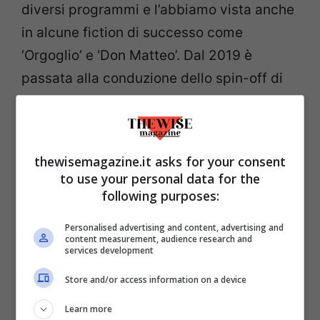
diversi programmi e l’abbiamo vista anche
in alcune fiction di successo come
‘Orgoglio’ e ‘Don Matteo’. Dal 2019 è
passata alla conduzione dello spin-off di
Linea verde dal titolo
Linea verde Life
in
onda il sabato mattina. Ora è arrivata la
conduzione di UnoMattina con
thewisemagazine.it asks for your consent
Massimiliano Ossini.
Ma qual è il loro
to use your personal data for the
rapporto?
following purposes:
Personalised advertising and content, advertising and
content measurement, audience research and
services development
Store and/or access information on a device
Learn more