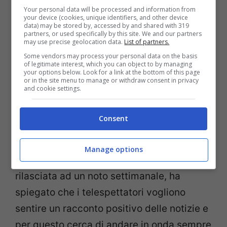
Your personal data will be processed and information from
your device (cookies, unique identifiers, and other device
data) may be stored by, accessed by and shared with 319
partners, or used specifically by this site. We and our partners
may use precise geolocation data.
List of partners.
Some vendors may process your personal data on the basis
of legitimate interest, which you can object to by managing
your options below. Look for a link at the bottom of this page
or in the site menu to manage or withdraw consent in privacy
Daniela Ferolla e Massimiliano Ossini, la verità sul loro
and cookie settings.
rapporto – Fonte: Ansa – thewisemagazine.it
Consent
I due hanno molte cose in comune come
la
passione per le tematiche ambientali.
Manage options
Massimiliano Ossini, durante un’intervista
rilasciata ad un noto settimanale, ha
spiegato che i telespettatori vogliono
sentire un racconto positivo delle notizie e
per questo cerca di andare in onda sempre