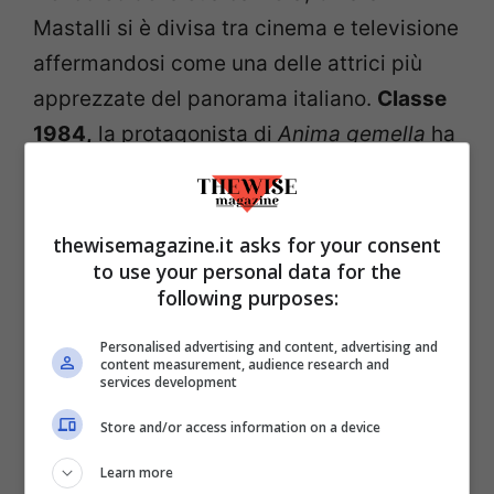
Mastalli si è divisa tra cinema e televisione
affermandosi come una delle attrici più
apprezzate del panorama italiano.
Classe
1984,
la protagonista di
Anima gemella
ha
da sempre un
carattere piuttosto
riservato
e sono poche le informazioni
disponibili sulla sua vita privata. Di lei
thewisemagazine.it asks for your consent
to use your personal data for the
sappiamo che
ha due bellissimi figli
, come
following purposes:
si può notare dai teneri scatti che
condivide su Instagram.
Personalised advertising and content, advertising and
content measurement, audience research and
services development
Store and/or access information on a device
Learn more