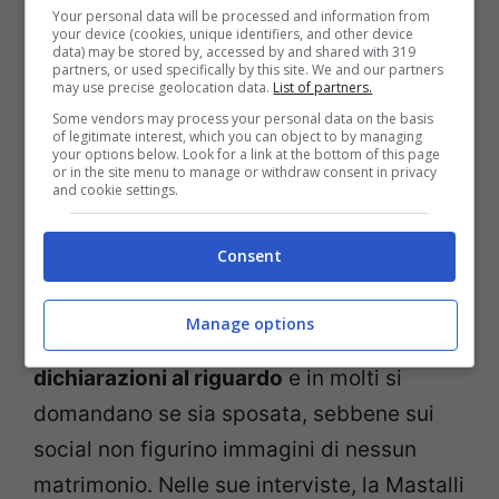
Your personal data will be processed and information from
your device (cookies, unique identifiers, and other device
data) may be stored by, accessed by and shared with 319
partners, or used specifically by this site. We and our partners
may use precise geolocation data.
List of partners.
Some vendors may process your personal data on the basis
of legitimate interest, which you can object to by managing
your options below. Look for a link at the bottom of this page
or in the site menu to manage or withdraw consent in privacy
Cosa sappiamo sulla vita privata dell’attrice (Foto Ansa) –
and cookie settings.
thewisemagazine.it
Consent
Tuttavia, non ha mai rivelato i nomi dei
suoi bambini. Lo stesso vale per il padre di
Manage options
questi ultimi: l’attrice non ha
mai rilasciato
dichiarazioni al riguardo
e in molti si
domandano se sia sposata, sebbene sui
social non figurino immagini di nessun
matrimonio. Nelle sue interviste, la Mastalli