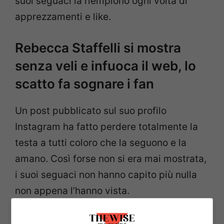
suoi seguaci la riempiono ogni volta di
apprezzamenti e like.
Rebecca Staffelli si mostra
senza veli e infuoca il web, lo
scatto fa sognare i fan
Un post pubblicato sul suo profilo
Instagram ha fatto perdere totalmente la
testa a tutti coloro che la seguono e la
amano. Così forse non si era mai mostrata,
i suoi seguaci non hanno capito più nulla
non appena l’hanno vista.