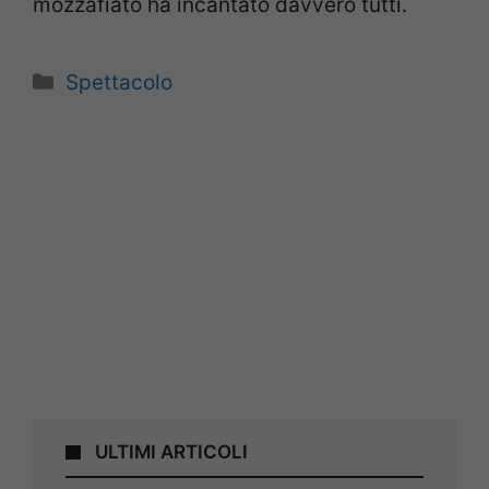
mozzafiato ha incantato davvero tutti.
Categorie
Spettacolo
ULTIMI ARTICOLI