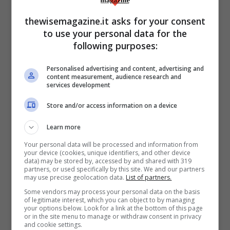
thewisemagazine.it asks for your consent
to use your personal data for the
following purposes:
Personalised advertising and content, advertising and
content measurement, audience research and
services development
Store and/or access information on a device
Rebecca Staffelli lo scatto senza veli (Foto Instagram
@rebecca_staffelli) -thewisemagazine.it
Learn more
Your personal data will be processed and information from
Lo scatto in bianco e nero la ritrae di
your device (cookies, unique identifiers, and other device
data) may be stored by, accessed by and shared with 319
spalle,
totalmente senza veli
. Il suo
partners, or used specifically by this site. We and our partners
may use precise geolocation data.
List of partners.
sguardo è super travolgente e ammaliante
Some vendors may process your personal data on the basis
of legitimate interest, which you can object to by managing
e ha catturato non poco l’attenzione dei
your options below. Look for a link at the bottom of this page
or in the site menu to manage or withdraw consent in privacy
suoi affezionati e tantissimi follower,
and cookie settings.