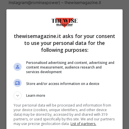
Instagram@rominaspower) – thewisemagazine.it
Dopo due anni invece si è legato
sentimentalmente ad una cantante
thewisemagazine.it asks for your consent
straniera e purtroppo nel 2021 è finita
to use your personal data for the
anche con quest’ultima. Proprio come i
following purposes:
suoi genitori, il fratello di Ylenia Carrisi
ha
Personalised advertising and content, advertising and
ereditato la passione per la musica.
Oggi
content measurement, audience research and
services development
vive in India trovando il suo equilibrio
attraverso
la meditazione e lo yoga.
Come
Store and/or access information on a device
ha dichiarato anche a Verissimo, Yari
Learn more
aveva un rapporto speciale con la sorella.
Your personal data will be processed and information from
your device (cookies, unique identifiers, and other device
Un amore fraterno che purtroppo è stato
data) may be stored by, accessed by and shared with 319
partners, or used specifically by this site. We and our partners
spezzato troppo in fretta.
may use precise geolocation data.
List of partners.