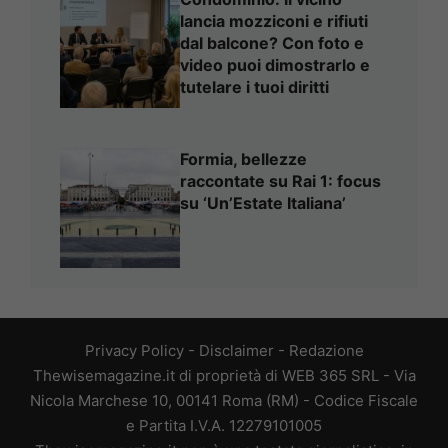
lancia mozziconi e rifiuti
dal balcone? Con foto e
video puoi dimostrarlo e
tutelare i tuoi diritti
Formia, bellezze
raccontate su Rai 1: focus
su ‘Un’Estate Italiana’
Privacy Policy
-
Disclaimer
-
Redazione
Thewisemagazine.it di proprietà di WEB 365 SRL - Via
Nicola Marchese 10, 00141 Roma (RM) - Codice Fiscale
e Partita I.V.A. 12279101005