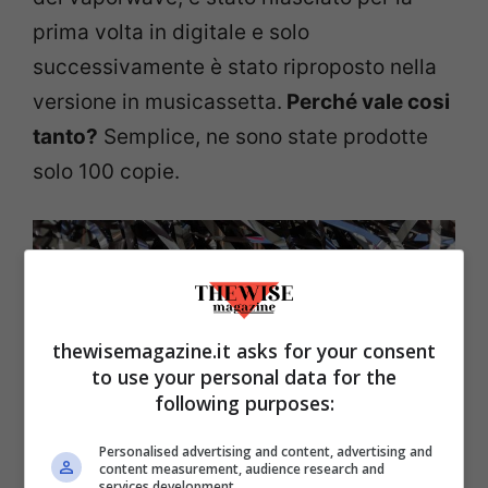
prima volta in digitale e solo
successivamente è stato riproposto nella
versione in musicassetta.
Perché vale cosi
tanto?
Semplice, ne sono state prodotte
solo 100 copie.
thewisemagazine.it asks for your consent
to use your personal data for the
following purposes:
Personalised advertising and content, advertising and
content measurement, audience research and
services development