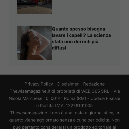
Quanto spesso bisogna
lavare i capelli? La scienza
sfata uno dei miti più
diffusi
Privacy Policy
-
Disclaimer
-
Redazione
Thewisemagazine.it di proprietà di WEB 365 SRL - Via
Nicola Marchese 10, 00141 Roma (RM) - Codice Fiscale
e Partita I.V.A. 12279101005
Thewisemagazine.it non è una testata giornalistica, in
quanto viene aggiornato senza alcuna periodicità. Non
può pertanto considerarsi un prodotto editoriale ai