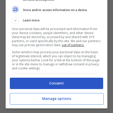
Le musicassette che valgono una fortuna
(thewisemagazine.it)
Store and/or access information on a device
Learn more
Tornando indietro nel tempo all’anno 1987
Your personal data will be processed and information from
invece troviamo Madonna – The Madonna
your device (cookies, unique identifiers, and other device
data) may be stored by, accessed by and shared with 319
Collection
partners, or used specifically by this site. We and our partners
may use precise geolocation data.
List of partners.
e Various – Untieddiaries 1979-87.
Anche
Some vendors may process your personal data on the basis
in questo caso la quotazione è alta
,
of legitimate interest, which you can object to by managing
your options below. Look for a link at the bottom of this page
rispettivamente pari a 1500 e 2300 euro.
or in the site menu to manage or withdraw consent in privacy
and cookie settings.
Nel primo caso si tratta di uno speciale
box set rilasciato solo per le Filippine e
Consent
contenente quattro album. Nel secondo di
un cofanetto che comprende vari album
Manage options
dell’etichetta britannica United Diaries.