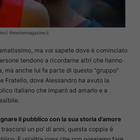
deo) thewisemagazine.it
 amatissimo, ma voi sapete dove è cominciato
 persone tendono a ricordarne altri che hanno
, ma anche lui fa parte di questo “gruppo”
de Fratello, dove Alessandro ha avuto la
blico italiano che imparò ad amarlo e a
sibile.
nare il pubblico con la sua storia d’amore
trascorsi un po’ di anni, questa coppia è
blico. E un’altra cosa che non possiamo fare