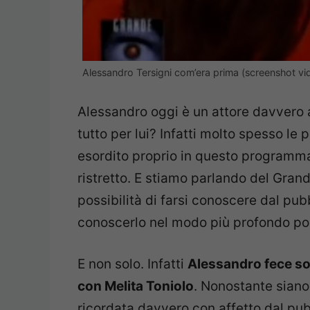
Alessandro Tersigni com’era prima (screenshot vi
Alessandro oggi è un attore davvero
tutto per lui? Infatti molto spesso le
esordito proprio in questo programma
ristretto. E stiamo parlando del Gran
possibilità di farsi conoscere dal pub
conoscerlo nel modo più profondo pos
E non solo. Infatti
Alessandro fece sog
con Melita Toniolo
. Nonostante siano 
ricordata davvero con affetto dal pub