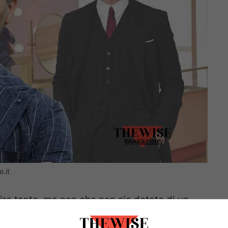
.it
dire tanto, ma non che non sia dotato di un
 uno degli attori più affascinanti che abbiamo