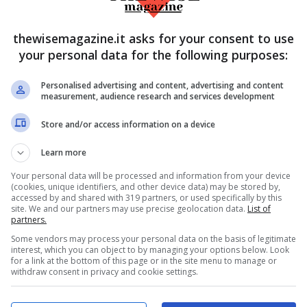
iù diventa amato dal pubblico italiano.
fare la carriera che ha sempre sognato,
thewisemagazine.it asks for your consent to use
ersone che hanno imparato a volergli bene e
your personal data for the following purposes:
 questo campo.
Personalised advertising and content, advertising and content
measurement, audience research and services development
ordavate prima di diventare
Store and/or access information on a device
?
Learn more
,
Alessandro è Vittorio, ovvero il proprietario
Your personal data will be processed and information from your device
(cookies, unique identifiers, and other device data) may be stored by,
utte le vicende de Il Paradiso delle Signore.
accessed by and shared with 319 partners, or used specifically by this
site. We and our partners may use precise geolocation data.
List of
 è un vero protagonista della soap, e Vittorio
partners.
Some vendors may process your personal data on the basis of legitimate
taliani, per la sua dolcezza, per la sua
interest, which you can object to by managing your options below. Look
for a link at the bottom of this page or in the site menu to manage or
 per tante altre qualità che bisogna
withdraw consent in privacy and cookie settings.