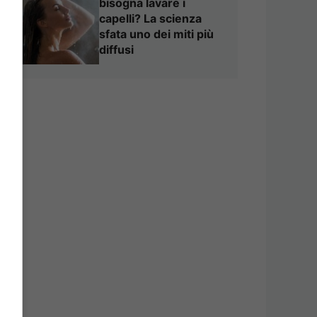
bisogna lavare i
capelli? La scienza
sfata uno dei miti più
diffusi