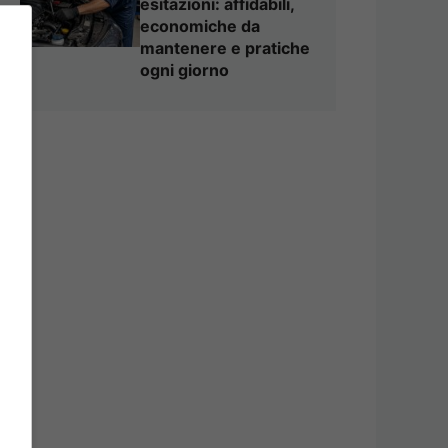
esitazioni: affidabili,
economiche da
mantenere e pratiche
ogni giorno