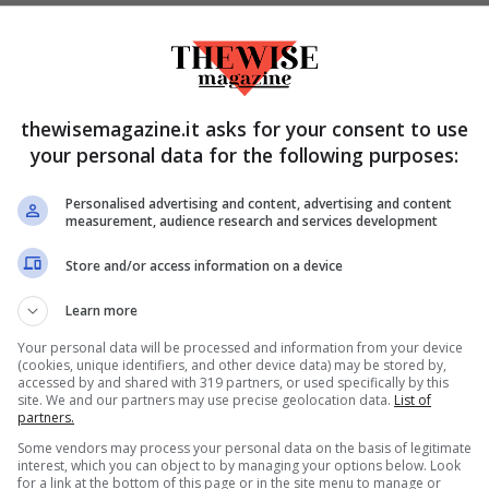
a finale del torneo – che lo vedeva
Italia sperava di vederlo alzare il trofeo più
andate diversamente, il numero 1 al mondo è
sono state poche occasioni (purtroppo non
thewisemagazine.it asks for your consent to use
your personal data for the following purposes:
rtita.
Personalised advertising and content, advertising and content
measurement, audience research and services development
to durissimo che gli ha permesso
rti tennisti al mondo
Store and/or access information on a device
Learn more
ncere le ATP Finals, il 2023 di Sinner è stato
Your personal data will be processed and information from your device
a un passo avanti verso quella vetta del
(cookies, unique identifiers, and other device data) may be stored by,
accessed by and shared with 319 partners, or used specifically by this
cano sin dal suo debutto nel circuito. Un
site. We and our partners may use precise geolocation data.
List of
partners.
a quasi inaspettata visto che veniva da un
Some vendors may process your personal data on the basis of legitimate
interest, which you can object to by managing your options below. Look
for a link at the bottom of this page or in the site menu to manage or