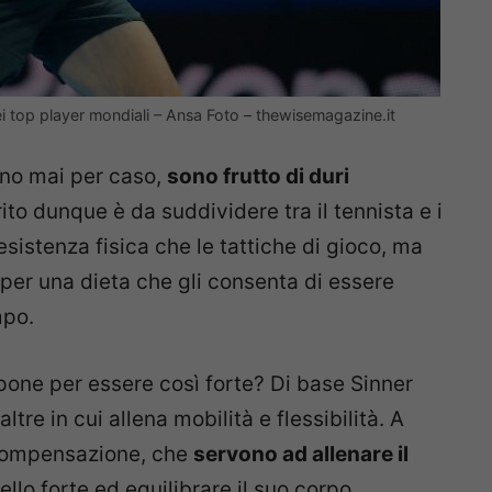
 dei top player mondiali – Ansa Foto – thewisemagazine.it
ono mai per caso,
sono frutto di duri
erito dunque è da suddividere tra il tennista e i
resistenza fisica che le tattiche di gioco, ma
da per una dieta che gli consenta di essere
mpo.
opone per essere così forte? Di base Sinner
tre in cui allena mobilità e flessibilità. A
 compensazione, che
servono ad allenare il
llo forte ed equilibrare il suo corpo.