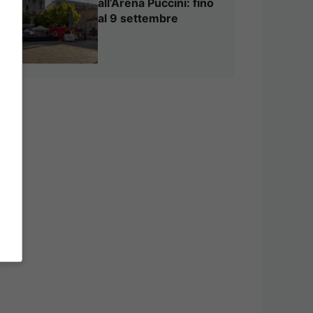
all’Arena Puccini: fino
al 9 settembre