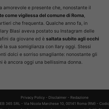
a amorevole e presente che, nonostante il
te come vigilessa del comune di Roma
,
artieri che frequenta. Qualche anno fa, in
lary Blasi aveva postato su Instagram delle
afini da giovane ed è
saltata subito agli occhi
é la sua somiglianza con Ilary oggi. Stessi
enti dolci e sorriso smagliante: nonostante gli
ni è ancora oggi una bellissima donna.
Privacy Policy
-
Disclaimer
-
Redazione
EB 365 SRL - Via Nicola Marchese 10, 00141 Roma (RM) - Codice