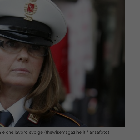
a e che lavoro svolge (thewisemagazine.it / ansafoto)