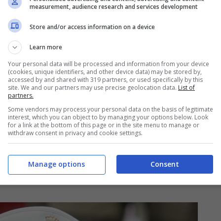
measurement, audience research and services development
 ed ha avuto i tre figli Christian, Chanel e
a
, molto conosciuta a Roma.
Store and/or access information on a device
Learn more
lary Blasi: bella come lei
Your personal data will be processed and information from your device
(cookies, unique identifiers, and other device data) may be stored by,
accessed by and shared with 319 partners, or used specifically by this
glia con entusiasmo, stima ed anche
site. We and our partners may use precise geolocation data.
List of
partners.
o al doloroso divorzio che sta vivendo.
Some vendors may process your personal data on the basis of legitimate
avventure lavorative
di Ilary Blasi e dei suoi
interest, which you can object to by managing your options below. Look
for a link at the bottom of this page or in the site menu to manage or
pettacolo, realtà nella quale aveva fatto
withdraw consent in privacy and cookie settings.
timonial di moltissime pubblicità. Il provino
he si concedeva: se fosse andato male,
Manage options
Consent