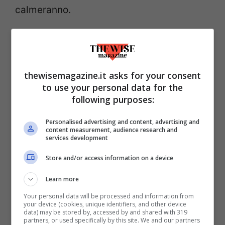
calmeranno.
thewisemagazine.it asks for your consent
to use your personal data for the
following purposes:
Personalised advertising and content, advertising and
content measurement, audience research and
services development
L’Ariete apre questa classifica – Thewisemagazine.it
Store and/or access information on a device
Anche il
Leone
fa parte di questa
Learn more
classifica e si trova al second posto:
Your personal data will be processed and information from
your device (cookies, unique identifiers, and other device
questo segno, infatti, sta passando un
data) may be stored by, accessed by and shared with 319
partners, or used specifically by this site. We and our partners