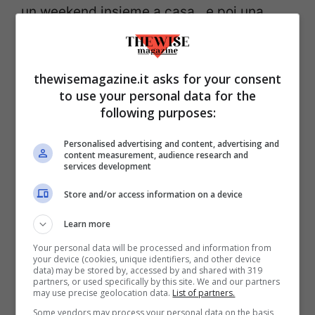
un weekend insieme a casa…e poi una
pioggia di dubbi.
Dalle anticipazioni in studio sappiamo che
thewisemagazine.it asks for your consent
to use your personal data for the
nelle ultime puntate
la loro frequentazione
following purposes:
non è andata
avanti, anzi.
Si è proposta di
nuovo Roberta
per uscire con lui dopo un
Personalised advertising and content, advertising and
content measurement, audience research and
ballo fatto insieme. Come procederà il
services development
rapporto con Emanuela? Per saperlo
Store and/or access information on a device
dovremo aspettare qualche informazione
Learn more
extra e le prossime puntate.
Your personal data will be processed and information from
your device (cookies, unique identifiers, and other device
data) may be stored by, accessed by and shared with 319
Marco Antonio Alessio: il
partners, or used specifically by this site. We and our partners
may use precise geolocation data.
List of partners.
tragico incidente
Some vendors may process your personal data on the basis