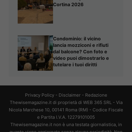
Cortina 2026
Condominio: il vicino
lancia mozziconi e rifiuti
dal balcone? Con foto e
video puoi dimostrarlo e
tutelare i tuoi diritti
Privacy Policy
-
Disclaimer
-
Redazione
Thewisemagazine.it di proprietà di WEB 365 SRL - Via
Nicola Marchese 10, 00141 Roma (RM) - Codice Fiscale
e Partita I.V.A. 12279101005
Thewisemagazine.it non è una testata giornalistica, in
quanto viene aggiornato senza alcuna periodicità. Non