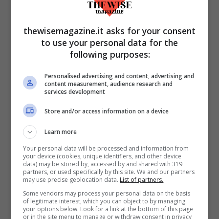
thewisemagazine.it asks for your consent
Simona Ventura, ecco i suoi figli-Foto: RaiPlay @Ballando
to use your personal data for the
con le stelle-(theWiseMagazine.it)
following purposes:
Il programma principe di RaiUno è stato
Personalised advertising and content, advertising and
content measurement, audience research and
l’occasione
per parlare un po’ anche della
services development
sua vita privata.
Simona Ventura ha tre
Store and/or access information on a device
figli: Niccolò e Giacomo avuti da Stefano
Learn more
Bettarini e Caterina che ha avuto
Your personal data will be processed and information from
inizialmente in affido e poi adottato. A ogni
your device (cookies, unique identifiers, and other device
data) may be stored by, accessed by and shared with 319
modo il maggiore è Niccolò, un
partners, or used specifically by this site. We and our partners
may use precise geolocation data.
List of partners.
venticinquenne che ha intrapreso la
Some vendors may process your personal data on the basis
professione di personal trainer. Proprio lui,
of legitimate interest, which you can object to by managing
your options below. Look for a link at the bottom of this page
qualche anno fa è stato accoltellato fuori
or in the site menu to manage or withdraw consent in privacy