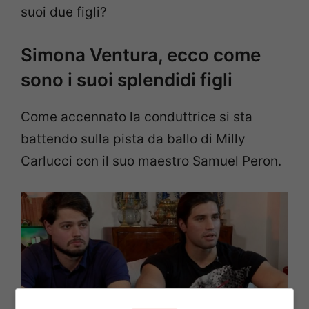
suoi due figli?
Simona Ventura, ecco come
sono i suoi splendidi figli
Come accennato la conduttrice si sta
battendo sulla pista da ballo di Milly
Carlucci con il suo maestro Samuel Peron.