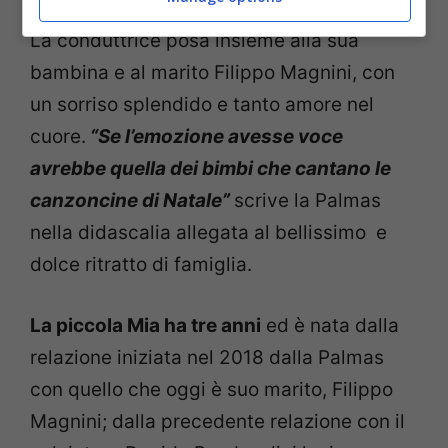
La conduttrice posa insieme alla sua
bambina e al marito Filippo Magnini, con
un sorriso splendido e tanto amore nel
cuore.
“Se l’emozione avesse voce
avrebbe quella dei bimbi che cantano le
canzoncine di Natale”
scrive la Palmas
nella didascalia allegata al bellissimo e
dolce ritratto di famiglia.
La piccola Mia ha tre anni
ed è nata dalla
relazione iniziata nel 2018 dalla Palmas
con quello che oggi è suo marito, Filippo
Magnini; dalla precedente relazione con il