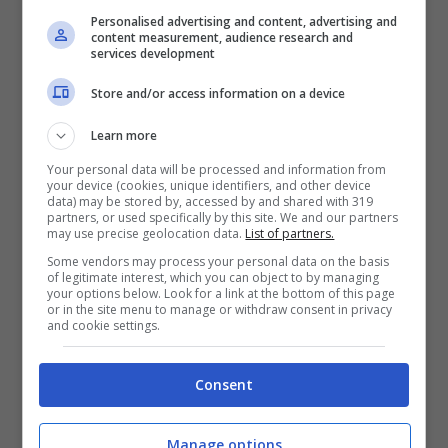
Personalised advertising and content, advertising and
content measurement, audience research and
services development
Store and/or access information on a device
Learn more
Your personal data will be processed and information from
your device (cookies, unique identifiers, and other device
data) may be stored by, accessed by and shared with 319
partners, or used specifically by this site. We and our partners
may use precise geolocation data.
List of partners.
Some vendors may process your personal data on the basis
of legitimate interest, which you can object to by managing
your options below. Look for a link at the bottom of this page
or in the site menu to manage or withdraw consent in privacy
and cookie settings.
Consent
L’emozione della conduttrice per la recita natalizia della
figlia (Credits: screenshot Instagram @giopalmas82) –
thewisemagazine.it
Manage options