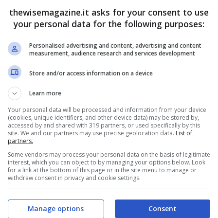
thewisemagazine.it asks for your consent to use
your personal data for the following purposes:
oni d’oro, ecco quanto valgono
Personalised advertising and content, advertising and content
evisivi non sono pagati in contanti e vengono
measurement, audience research and services development
iasi programma televisivo si hanno dei premi,
Store and/or access information on a device
a cifra che si vince rispetto a quella che si
Learn more
di ora a vedere
a quanto corrisponde un
Your personal data will be processed and information from your device
(cookies, unique identifiers, and other device data) may be stored by,
accessed by and shared with 319 partners, or used specifically by this
site. We and our partners may use precise geolocation data.
List of
partners.
 d’oro, coniati con il prezioso materiale il cui
Some vendors may process your personal data on the basis of legitimate
gettone viene inciso il logo dell’azienda, che
interest, which you can object to by managing your options below. Look
for a link at the bottom of this page or in the site menu to manage or
 valore dei gettoni d’oro è complessivamente
withdraw consent in privacy and cookie settings.
 bisogna sottrarre il 22% di IVA che la rete
Manage options
Consent