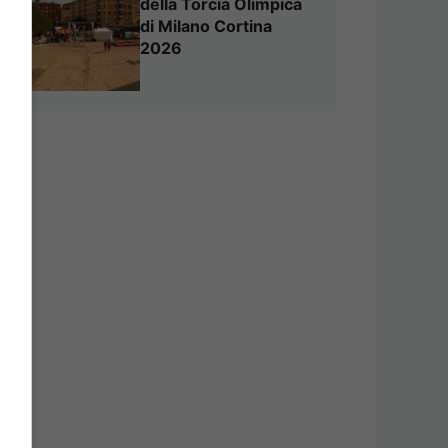
della Torcia Olimpica
di Milano Cortina
2026