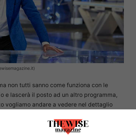
thewisemagazine.it)
 ma non tutti sanno come funziona con le
aio e lascerà il posto ad un altro programma,
to vogliamo andare a vedere nel dettaglio
 vincite del programma,
i soldi vinti infatti
 riceverà non è la stessa di quella che si legge