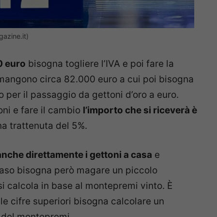
gazine.it)
0 euro
bisogna togliere l’IVA e poi fare la
rimangono circa 82.000 euro a cui poi bisogna
o per il passaggio da gettoni d’oro a euro.
oni e fare il cambio
l’importo che si riceverà è
una trattenuta del 5%.
anche direttamente i gettoni a casa
e
caso bisogna però magare un piccolo
si calcola in base al montepremi vinto. È
le cifre superiori bisogna calcolare un
e del montepremi.