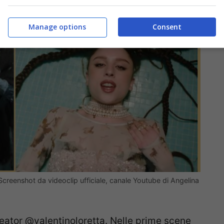
Manage options
Consent
 Screenshot da videoclip ufficiale, canale Youtube di Angelina
creator @valentinoloretta. Nelle prime scene