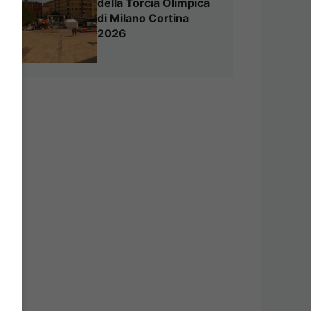
della Torcia Olimpica
di Milano Cortina
2026