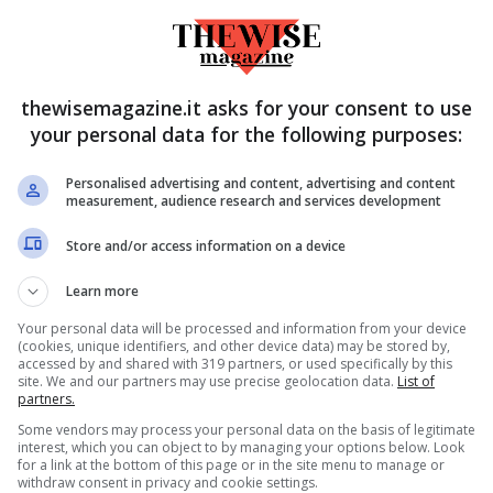
esto motivo questi fan insoddisfatti di
ire che, nel video ufficiale del pezzo
andonato lo stile gitano per indossare
thewisemagazine.it asks for your consent to use
significati nascosti.
your personal data for the following purposes:
Personalised advertising and content, advertising and content
 look del video di Angelina Mango
measurement, audience research and services development
Store and/or access information on a device
nremo, come si può facilmente intuire dal
Learn more
eso come mancanza di energia e di voglia di
patia. Per rappresentare uno stato d’animo
Your personal data will be processed and information from your device
(cookies, unique identifiers, and other device data) may be stored by,
 trattato di girare il video sono stati messi
accessed by and shared with 319 partners, or used specifically by this
site. We and our partners may use precise geolocation data.
List of
assolutamente perfetti.
partners.
Some vendors may process your personal data on the basis of legitimate
interest, which you can object to by managing your options below. Look
for a link at the bottom of this page or in the site menu to manage or
withdraw consent in privacy and cookie settings.