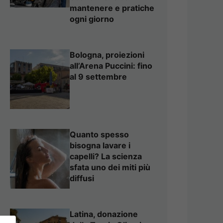
mantenere e pratiche
ogni giorno
Bologna, proiezioni
all’Arena Puccini: fino
al 9 settembre
Quanto spesso
bisogna lavare i
capelli? La scienza
sfata uno dei miti più
diffusi
Latina, donazione