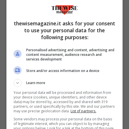
thewisemagazine.it asks for your consent
to use your personal data for the
following purposes:
Personalised advertising and content, advertising and
content measurement, audience research and
services development
Store and/or access information on a device
Pensione con la 104 da 56 a 61 anni, le strade
(TheWiseMagazine.it)
Learn more
Your personal data will be processed and information from
La
pensione anticipata di invalidità
si
your device (cookies, unique identifiers, and other device
data) may be stored by, accessed by and shared with 319
rivolge ai dipendenti del settore privato,
partners, or used specifically by this site. We and our partners
may use precise geolocation data.
List of partners.
con una distinzione di genere che fa alzare
Some vendors may process your personal data on the basis
più di un sopracciglio: le donne possono
of legitimate interest, which you can object to by managing
your options below. Look for a link at the bottom of this page