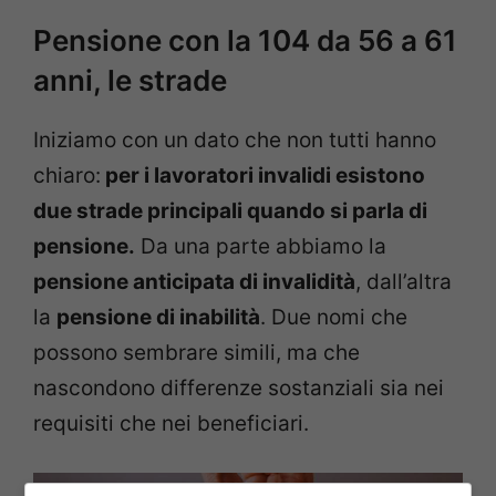
Pensione con la 104 da 56 a 61
anni, le strade
Iniziamo con un dato che non tutti hanno
chiaro:
per i lavoratori invalidi esistono
due strade principali quando si parla di
pensione.
Da una parte abbiamo la
pensione anticipata di invalidità
, dall’altra
la
pensione di inabilità
. Due nomi che
possono sembrare simili, ma che
nascondono differenze sostanziali sia nei
requisiti che nei beneficiari.