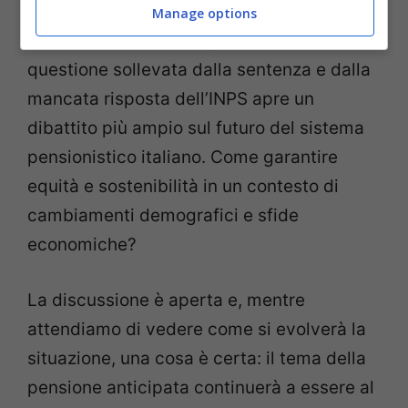
Manage options
Ma al di là delle strategie individuali, la
questione sollevata dalla sentenza e dalla
mancata risposta dell’INPS apre un
dibattito più ampio sul futuro del sistema
pensionistico italiano. Come garantire
equità e sostenibilità in un contesto di
cambiamenti demografici e sfide
economiche?
La discussione è aperta e, mentre
attendiamo di vedere come si evolverà la
situazione, una cosa è certa: il tema della
pensione anticipata continuerà a essere al