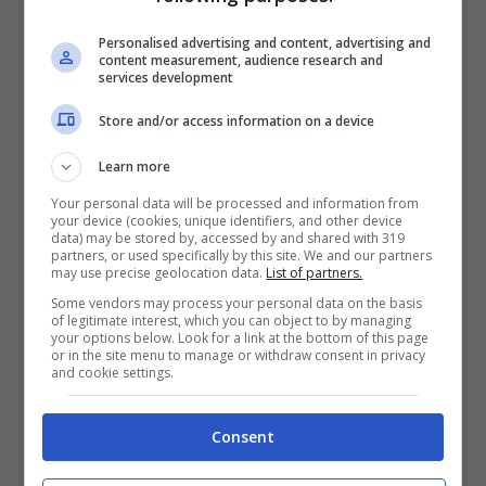
Personalised advertising and content, advertising and
In questo contesto, cosa può fare chi si
content measurement, audience research and
services development
avvicina alla pensione e spera di poter
beneficiare di una pensione anticipata?
Store and/or access information on a device
Innanzitutto, è fondamentale restare
Learn more
informati.
Le normative pensionistiche
Your personal data will be processed and information from
your device (cookies, unique identifiers, and other device
possono cambiare rapidamente e avere
data) may be stored by, accessed by and shared with 319
partners, or used specifically by this site. We and our partners
un impatto significativo sui piani di
may use precise geolocation data.
List of partners.
pensionamento.
Inoltre, considerare la
Some vendors may process your personal data on the basis
of legitimate interest, which you can object to by managing
possibilità di consultare un esperto può
your options below. Look for a link at the bottom of this page
or in the site menu to manage or withdraw consent in privacy
fare la differenza. Un consulente del lavoro
and cookie settings.
o un esperto previdenziale può offrire una
visione chiara delle opzioni disponibili,
Consent
basata sulle ultime novità legislative.