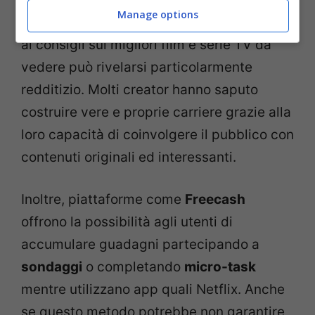
Manage options
gestire un
blog
dedicato alle recensioni e
ai consigli sui migliori film e serie TV da
vedere può rivelarsi particolarmente
redditizio. Molti creator hanno saputo
costruire vere e proprie carriere grazie alla
loro capacità di coinvolgere il pubblico con
contenuti originali ed interessanti.
Inoltre, piattaforme come
Freecash
offrono la possibilità agli utenti di
accumulare guadagni partecipando a
sondaggi
o completando
micro-task
mentre utilizzano app quali Netflix. Anche
se questo metodo potrebbe non garantire