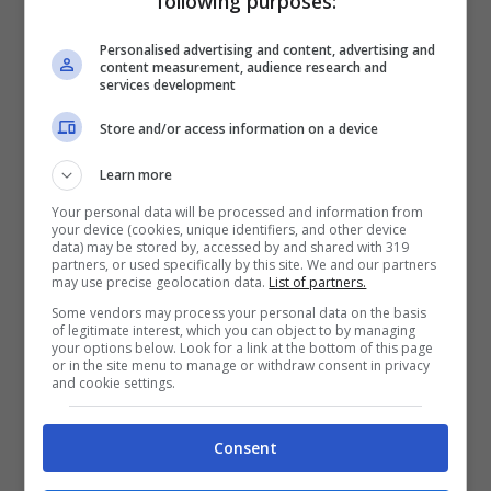
following purposes:
Personalised advertising and content, advertising and
content measurement, audience research and
services development
Store and/or access information on a device
Learn more
Your personal data will be processed and information from
your device (cookies, unique identifiers, and other device
data) may be stored by, accessed by and shared with 319
partners, or used specifically by this site. We and our partners
may use precise geolocation data.
List of partners.
Sì, puoi essere pagato per guardare serie: le occasioni da
Some vendors may process your personal data on the basis
non perdere online
of legitimate interest, which you can object to by managing
your options below. Look for a link at the bottom of this page
or in the site menu to manage or withdraw consent in privacy
Per coloro che invece possiedono
and cookie settings.
competenze specifiche nel campo dei
Consent
contenuti digitali
, esistono altre vie da
esplorare. Creare un
canale YouTube
o