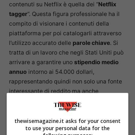
contenuti su Netflix è quella dei “
Netflix
tagger
“. Questa figura professionale ha il
compito di visionare i contenuti della
piattaforma per poi catalogarli attraverso
l’utilizzo accurato delle
parole chiave
. Si
tratta di un lavoro che negli Stati Uniti può
arrivare a garantire uno
stipendio medio
annuo
intorno ai 54.000 dollari,
rappresentando quindi non solo una fonte
interessante di reddito ma anche
un’opportunità professionale stimolante
per gli appassionati del settore.
thewisemagazine.it asks for your consent
to use your personal data for the