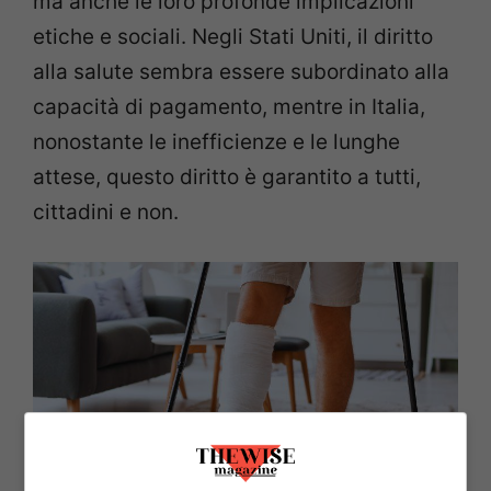
ma anche le loro profonde implicazioni
etiche e sociali. Negli Stati Uniti, il diritto
alla salute sembra essere subordinato alla
capacità di pagamento, mentre in Italia,
nonostante le inefficienze e le lunghe
attese, questo diritto è garantito a tutti,
cittadini e non.