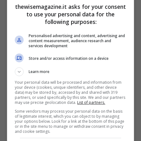
thewisemagazine.it asks for your consent
to use your personal data for the
Italia vs Usa, se ti rompi una gamba (TheWiseMagazine.it)
following purposes:
Tuttavia,
il sistema sanitario italiano sta
Personalised advertising and content, advertising and
affrontando sfide significative
.
content measurement, audience research and
services development
L’inefficienza e la burocrazia spingono
Store and/or access information on a device
sempre più cittadini verso il settore
privato, minacciando il principio di
Learn more
universalità dell’assistenza. Questa
Your personal data will be processed and information from
your device (cookies, unique identifiers, and other device
tendenza solleva interrogativi cruciali sul
data) may be stored by, accessed by and shared with 319
partners, or used specifically by this site. We and our partners
futuro della sanità pubblica in Italia. La
may use precise geolocation data.
List of partners.
questione non è solo economica ma
Some vendors may process your personal data on the basis
of legitimate interest, which you can object to by managing
profondamente etica: come può una
your options below. Look for a link at the bottom of this page
or in the site menu to manage or withdraw consent in privacy
società garantire cure e assistenza a tutti i
and cookie settings.