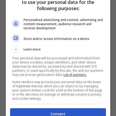
to use your personal data for the
intrapresi nella speranza di dimostrare che
following purposes:
gli interventi contestati non hanno arrecato
Personalised advertising and content, advertising and
danno al territorio né alterato l’ambiente
content measurement, audience research and
services development
circostante.
Store and/or access information on a device
La situazione si complica ulteriormente a
Learn more
causa di due filoni penali ancora pendenti,
Your personal data will be processed and information from
your device (cookies, unique identifiers, and other device
che riguardano un incidente di esecuzione
data) may be stored by, accessed by and shared with 319
partners, or used specifically by this site. We and our partners
e la richiesta di revisione del processo.
may use precise geolocation data.
List of partners.
Nonostante queste difficoltà, la famiglia
Some vendors may process your personal data on the basis
of legitimate interest, which you can object to by managing
Polese ha ricevuto una notizia che ha
your options below. Look for a link at the bottom of this page
or in the site menu to manage or withdraw consent in privacy
portato un barlume di speranza:
il Tar della
and cookie settings.
Campania ha accolto il loro ricorso,
Consent
concedendo una proroga fino al 29