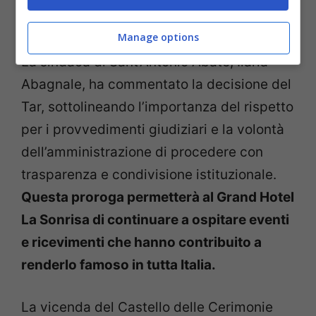
gennaio 2026.
Manage options
La sindaca di Sant’Antonio Abate, Ilaria
Abagnale, ha commentato la decisione del
Tar, sottolineando l’importanza del rispetto
per i provvedimenti giudiziari e la volontà
dell’amministrazione di procedere con
trasparenza e condivisione istituzionale.
Questa proroga permetterà al Grand Hotel
La Sonrisa di continuare a ospitare eventi
e ricevimenti che hanno contribuito a
renderlo famoso in tutta Italia.
La vicenda del Castello delle Cerimonie