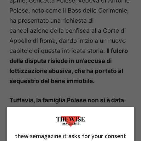
aprile, Concetta Polese, vedova di Antonio
Polese, noto come il Boss delle Cerimonie,
ha presentato una richiesta di
cancellazione della confisca alla Corte di
Appello di Roma, dando inizio a un nuovo
capitolo di questa intricata storia.
Il fulcro
della disputa risiede in un’accusa di
lottizzazione abusiva, che ha portato al
sequestro del bene immobile.
Tuttavia, la famiglia Polese non si è data
per vinta, decidendo di impugnare la
decisione attraverso l’analisi di esperti in
urbanistica e geologia e l’utilizzo di
thewisemagazine.it asks for your consent
riprese video.
Questi sforzi sono stati