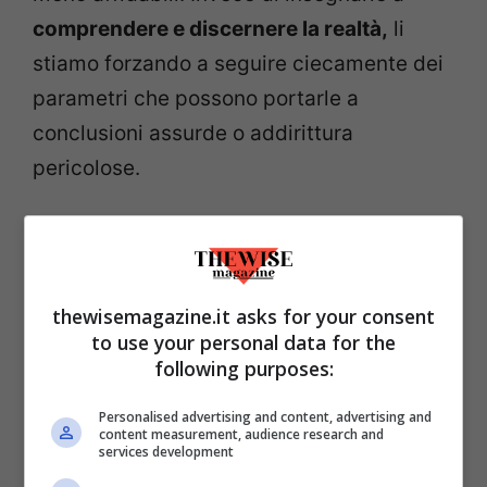
comprendere e discernere la realtà,
li
stiamo forzando a seguire ciecamente dei
parametri che possono portarle a
conclusioni assurde o addirittura
pericolose.
Un esempio eclatante è stato il caso legale
coinvolgente il fondatore di
MyPillow, Mike
Lindell,
dove due avvocati hanno
thewisemagazine.it asks for your consent
presentato documentazioni legali con
to use your personal data for the
following purposes:
citazioni completamente inventate da
un’IA. Questo episodio dimostra come
Personalised advertising and content, advertising and
content measurement, audience research and
l’
affidarsi ciecamente all’intelligenza
services development
artificiale
possa portare a conseguenze