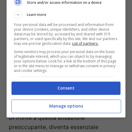
Store and/or access information on a device
serie e dannose.
Learn more
Questo problema viene ulteriormente
Your personal data will be processed and information from
your device (cookies, unique identifiers, and other device
aggravato dalla
qualità dei dati
su cui le IA
data) may be stored by, accessed by and shared with 319
partners, or used specifically by this site. We and our partners
vengono addestrate. Con l’aumento dei
may use precise geolocation data.
List of partners.
Some vendors may process your personal data on the basis
contenuti generati dall’intelligenza
of legitimate interest, which you can object to by managing
your options below. Look for a link at the bottom of this page
artificiale sul web, i nuovi modelli sono
or in the site menu to manage or withdraw consent in privacy
and cookie settings.
spesso formati su informazioni già filtrate
o distorte da precedenti sistemi IA,
Consent
creando un circolo vizioso che degrada
ulteriormente la loro affidabilità.
Manage options
Di fronte a questa situazione
preoccupante, diventa essenziale