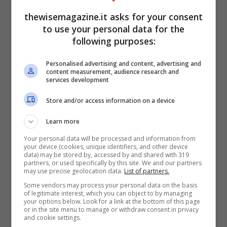
ticket potrebbe finire per costarvi molto di
thewisemagazine.it asks for your consent
più.
to use your personal data for the
following purposes:
Ma perché qualcuno dovrebbe rischiare
Personalised advertising and content, advertising and
tanto? La risposta è semplice: a volte, la
content measurement, audience research and
services development
disperazione o la semplice mancanza di
Store and/or access information on a device
informazione può spingere le persone a
compiere scelte avventate. Tuttavia, è
Learn more
fondamentale essere consapevoli delle
Your personal data will be processed and information from
your device (cookies, unique identifiers, and other device
conseguenze
. Non solo si rischia di
data) may be stored by, accessed by and shared with 319
partners, or used specifically by this site. We and our partners
aggravare la propria situazione finanziaria,
may use precise geolocation data.
List of partners.
ma si mina anche il principio di equità che
Some vendors may process your personal data on the basis
of legitimate interest, which you can object to by managing
regola l’accesso alle cure nel nostro
your options below. Look for a link at the bottom of this page
or in the site menu to manage or withdraw consent in privacy
sistema sanitario.
and cookie settings.