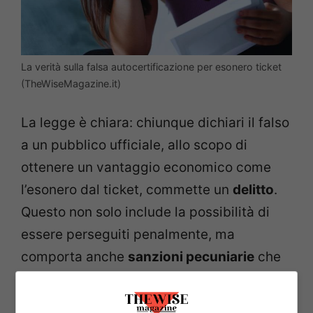
La verità sulla falsa autocertificazione per esonero ticket
(TheWiseMagazine.it)
La legge è chiara: chiunque dichiari il falso
a un pubblico ufficiale, allo scopo di
ottenere un vantaggio economico come
l’esonero dal ticket, commette un
delitto
.
Questo non solo include la possibilità di
essere perseguiti penalmente, ma
comporta anche
sanzioni pecuniarie
che
possono essere tutt’altro che leggere. In
altre parole, cercare di risparmiare su quel