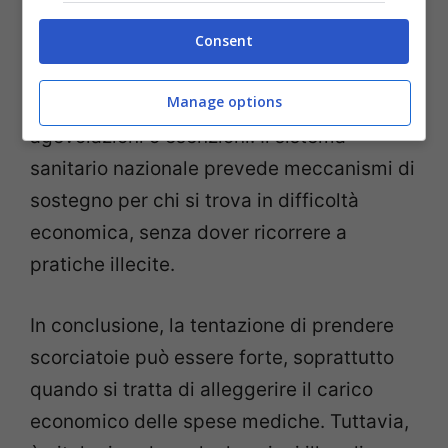
Ecco perché è essenziale
informarsi
Consent
correttamente
e valutare tutte le opzioni
Manage options
legalmente disponibili per ottenere
agevolazioni o esenzioni. Il sistema
sanitario nazionale prevede meccanismi di
sostegno per chi si trova in difficoltà
economica, senza dover ricorrere a
pratiche illecite.
In conclusione, la tentazione di prendere
scorciatoie può essere forte, soprattutto
quando si tratta di alleggerire il carico
economico delle spese mediche. Tuttavia,