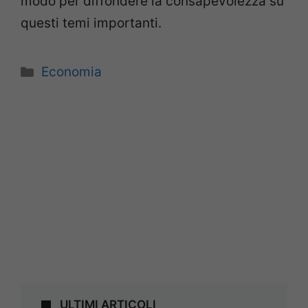
modo per diffondere la consapevolezza su
questi temi importanti.
Categorie
Economia
ULTIMI ARTICOLI