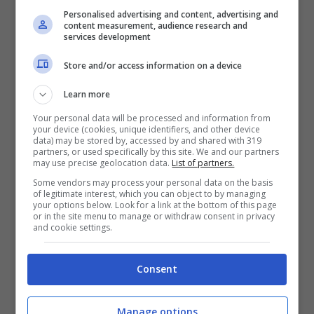
di
Chiara
ha lasciato un
vuoto incolmabile
Personalised advertising and content, advertising and
content measurement, audience research and
non solo tra i familiari e gli amici, ma anche
services development
nella comunità dello sci alpino e in tutti
Store and/or access information on a device
coloro che hanno avuto la fortuna di
Learn more
conoscerla e di essere toccati dalla sua
vivacità e dal suo entusiasmo.
Your personal data will be processed and information from
your device (cookies, unique identifiers, and other device
data) may be stored by, accessed by and shared with 319
partners, or used specifically by this site. We and our partners
La
Valle d’Aosta
, e in particolare la località
may use precise geolocation data.
List of partners.
Some vendors may process your personal data on the basis
di
Valtournenche dove Chiara lavorava
e
of legitimate interest, which you can object to by managing
your options below. Look for a link at the bottom of this page
viveva, si trova a dover fare i conti con la
or in the site menu to manage or withdraw consent in privacy
and cookie settings.
perdita di una figura tanto
stimata
quanto
amata, una
collaboratrice
che con il suo
Consent
impegno e la sua passione ha lasciato un
segno indelebile. La sua scomparsa
Manage options