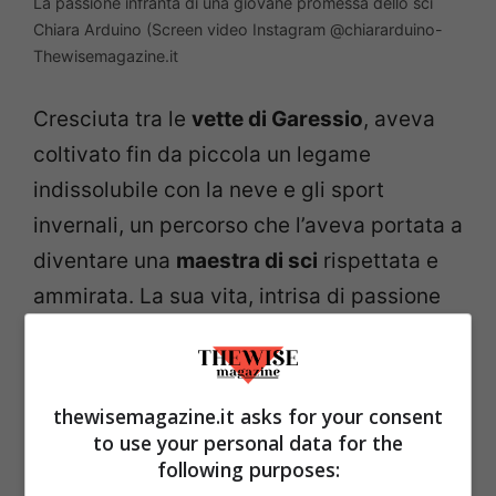
La passione infranta di una giovane promessa dello sci
Chiara Arduino (Screen video Instagram @chiararduino-
Thewisemagazine.it
Cresciuta tra le
vette di Garessio
, aveva
coltivato fin da piccola un legame
indissolubile con la neve e gli sport
invernali, un percorso che l’aveva portata a
diventare una
maestra di sci
rispettata e
ammirata. La sua vita, intrisa di passione
per lo sci e l’arrampicata
, era un inno alla
bellezza e alla sfida delle altezze,
un’esistenza dedicata alla conquista delle
thewisemagazine.it asks for your consent
cime e alla trasmissione della sua
to use your personal data for the
following purposes:
passione ai giovani allievi. La scomparsa