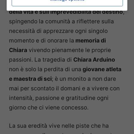
solleva interrogativi
dolorosi sulla fragilità
della vita e sull’imprevedibilità del destino
,
spingendo la comunità a riflettere sulla
necessità di apprezzare ogni singolo
momento e di onorare la
memoria di
Chiara
vivendo pienamente le proprie
passioni. La tragedia di
Chiara Arduino
non è solo la perdita di una
giovane atleta
e maestra di sci
; è un monito a non dare
mai per scontato il domani e a vivere con
intensità, passione e gratitudine ogni
giorno che ci viene concesso.
La sua eredità vive nelle piste che ha