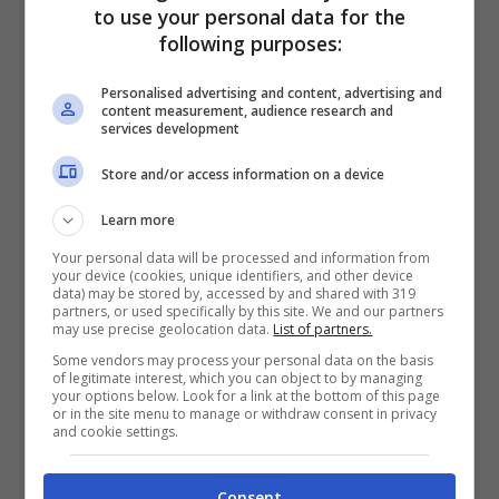
to use your personal data for the
discussione attuale. Ma andiamo con
following purposes:
ordine e vediamo di capire meglio cosa ci
aspetta.
Personalised advertising and content, advertising and
content measurement, audience research and
services development
La
riforma dell’ISEE
mira a rendere più
Store and/or access information on a device
equo il sistema di calcolo dell’Indicatore
Learn more
della Situazione Economica Equivalente,
Your personal data will be processed and information from
con l’obiettivo di garantire un accesso più
your device (cookies, unique identifiers, and other device
data) may be stored by, accessed by and shared with 319
giusto ai servizi e alle prestazioni sociali.
partners, or used specifically by this site. We and our partners
may use precise geolocation data.
List of partners.
Questo significa che potrebbero esserci
Some vendors may process your personal data on the basis
novità in termini di soglie di reddito e
of legitimate interest, which you can object to by managing
your options below. Look for a link at the bottom of this page
patrimonio, con impatti diretti
or in the site menu to manage or withdraw consent in privacy
and cookie settings.
sull’eleggibilità per borse di studio, sussidi
e molto altro.
Consent