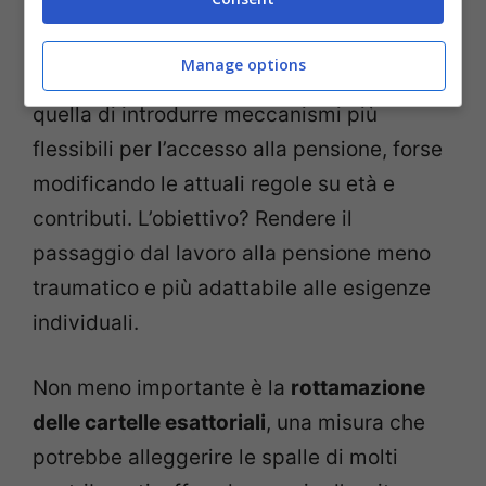
Per quanto riguarda le
pensioni
, il dibattito
Manage options
è ancora aperto. L’intenzione sembra
quella di introdurre meccanismi più
flessibili per l’accesso alla pensione, forse
modificando le attuali regole su età e
contributi. L’obiettivo? Rendere il
passaggio dal lavoro alla pensione meno
traumatico e più adattabile alle esigenze
individuali.
Non meno importante è la
rottamazione
delle cartelle esattoriali
, una misura che
potrebbe alleggerire le spalle di molti