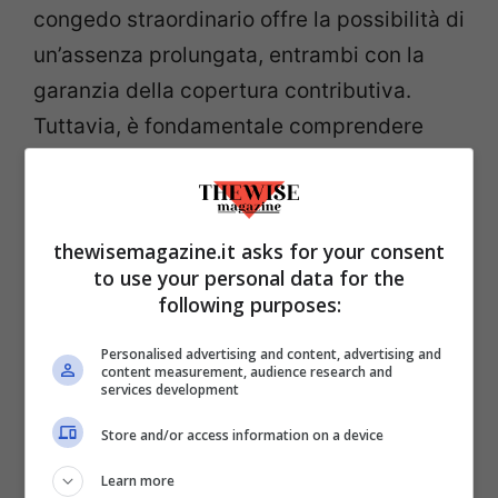
congedo straordinario offre la possibilità di
un’assenza prolungata, entrambi con la
garanzia della copertura contributiva.
Tuttavia, è fondamentale comprendere
che, sebbene i contributi figurativi
riconosciuti durante questi periodi di
assenza siano validi ai fini del diritto alla
thewisemagazine.it asks for your consent
pensione e della sua misura, esistono delle
to use your personal data for the
following purposes:
specificità che riguardano soprattutto il
congedo straordinario.
Personalised advertising and content, advertising and
content measurement, audience research and
services development
Infatti, per quest’ultimo, la normativa
Store and/or access information on a device
prevede un limite massimo di
contribuzione che, se superato, può
Learn more