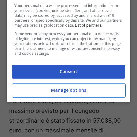
comportare delle conseguenze
Your personal data will be processed and information from
your device (cookies, unique identifiers, and other device
economiche per il lavoratore. Questo
data) may be stored by, accessed by and shared with 319
partners, or used specifically by this site. We and our partners
limite, aggiornato annualmente in base
may use precise geolocation data.
List of partners.
all’indice ISTAT, stabilisce un massimale di
Some vendors may process your personal data on the basis
of legitimate interest, which you can object to by managing
retribuzione e contribuzione oltre il quale il
your options below. Look for a link at the bottom of this page
or in the site menu to manage or withdraw consent in privacy
lavoratore potrebbe perdere una parte
and cookie settings.
della retribuzione e, di conseguenza,
Consent
vedersi ridotto l’ammontare della futura
pensione.
Manage options
Per l’anno 2025, ad esempio, l’importo
massimo previsto per il congedo
straordinario è stato fissato in 57.038,00
euro, con un massimale mensile di