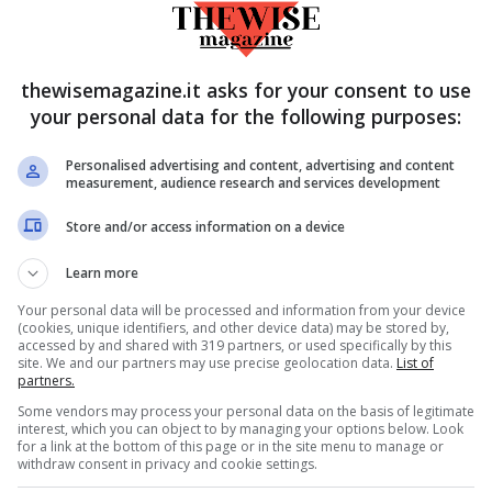
uttosto semplice le Fake News
. Ma un’altra
per il futuro di WhatsApp riguarda la
thewisemagazine.it asks for your consent to use
aggi o meno; su Telegram questo è possibile
your personal data for the following purposes:
nte su WhatsApp ed occorre cosi trovare una
ere quale.
Personalised advertising and content, advertising and content
measurement, audience research and services development
 la soluzione per ‘pareggiare’
Store and/or access information on a device
Learn more
Your personal data will be processed and information from your device
(cookies, unique identifiers, and other device data) may be stored by,
come sveglia dal punto di vista lavorativo
accessed by and shared with 319 partners, or used specifically by this
site. We and our partners may use precise geolocation data.
List of
ggio d’augurio ad una persona cara, ebbene
partners.
elegram ed urge quindi trovare una
Some vendors may process your personal data on the basis of legitimate
interest, which you can object to by managing your options below. Look
zioni per i titolari di telefoni Android oppure
for a link at the bottom of this page or in the site menu to manage or
withdraw consent in privacy and cookie settings.
obiettivo di offrire una situazione simile a