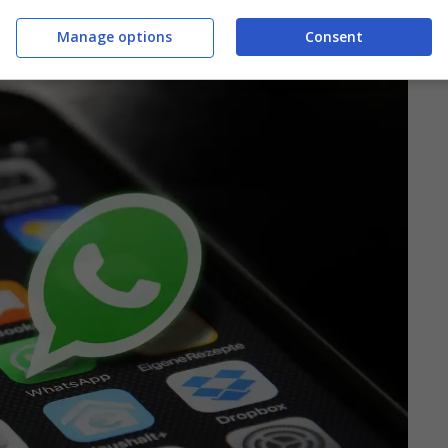
lemi.
Manage options
Consent