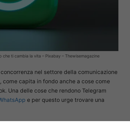
co che ti cambia la vita – Pixabay – Thewisemagazine
 concorrenza nel settore della comunicazione
, come capita in fondo anche a cose come
ok. Una delle cose che rendono Telegram
 WhatsApp
e per questo urge trovare una
 è stato l’aggiornamento che
permette di