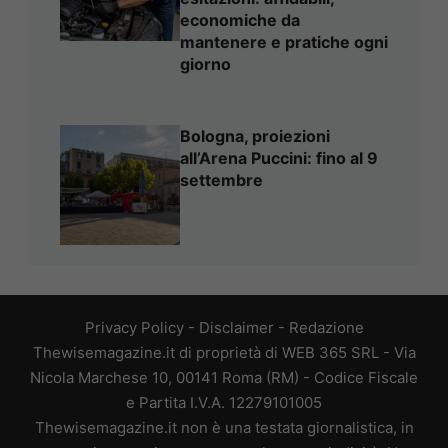
economiche da
mantenere e pratiche ogni
giorno
Bologna, proiezioni
all’Arena Puccini: fino al 9
settembre
Privacy Policy
-
Disclaimer
-
Redazione
Thewisemagazine.it di proprietà di WEB 365 SRL - Via
Nicola Marchese 10, 00141 Roma (RM) - Codice Fiscale
e Partita I.V.A. 12279101005
Thewisemagazine.it non è una testata giornalistica, in