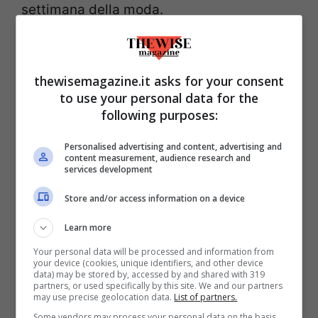
settimana della moda.
thewisemagazine.it asks for your consent
to use your personal data for the
following purposes:
Personalised advertising and content, advertising and
content measurement, audience research and
services development
Store and/or access information on a device
Learn more
Svelato il video, gli utenti di Netflix non stanno nella pelle
Your personal data will be processed and information from
(ANSA) thewisemagazine.it
your device (cookies, unique identifiers, and other device
data) may be stored by, accessed by and shared with 319
partners, or used specifically by this site. We and our partners
Le telecamere di Netflix c’erano già nella
may use precise geolocation data.
List of partners.
sua sfilata parigina del settembre 2024.
Some vendors may process your personal data on the basis