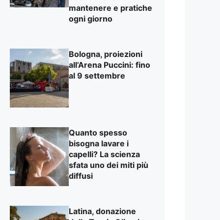
mantenere e pratiche
ogni giorno
Bologna, proiezioni
all’Arena Puccini: fino
al 9 settembre
Quanto spesso
bisogna lavare i
capelli? La scienza
sfata uno dei miti più
diffusi
Latina, donazione